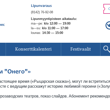
Lipunvaraus
O
(8142) 76-92-08
Lipunmyyntipisteen aikataulu:
ma—pe:
klo 12:00 — 19:00
рес
la—su:
klo 11:00 — 17:00
lounas:
14:30 — 15:00
Konserttikalenteri
Festivaalit
м "Онего"»
 настоящее время («Рыцарская сказка»), могут ли встретит
месте с ведущим расскажут историю любимой героини («Золуш
розаводских театров, показ слайдов. Абонемент рекомендов