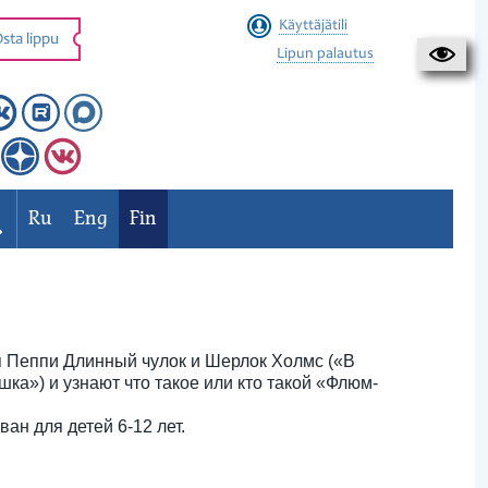
Käyttäjätili
sta lippu
Lipun palautus
Ru
Eng
Fin
ься Пеппи Длинный чулок и Шерлок Холмс («В
ка») и узнают что такое или кто такой «Флюм-
ан для детей 6-12 лет.