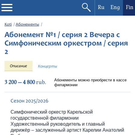
Ru
Eng
Fin
Filharmonia
Koti
Абонементы
Абонемент №1 / серия 2 Вечера с
Konserttikalenteri
Симфоническим оркестром / серия
2
Festivaalit
Описание
Концерты
Абонементы можно приобрести в кассе
3 200 — 4 800
rub.
филармонии
Сезон 2025/2026
Симфонический оркестр Карельской
государственной филармонии
Художественный руководитель и главный
дирижёр – заслуженный артист Карелии Анатолий