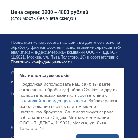
Цена серии: 3200 – 4800 рублей
(стоимость без учета скидки)
Продолжая использовать наш сайт, вы даёте согласие на
обработку файлов Cookies и использование сервисов веб-
аналитики «Яндекс.Метрика» компании ООО «ЯНДЕКС»
(119021, Москва, ул. Льва Толстого, 16) в соответствии с
Политикой конфиденциальности
.
© 2026, Karjalan valtionfilharmonia
Мы используем cookie
Sivuston kartta
Продолжая использовать наш сайт, вы даете
согласие на обработку файлов Cookies и других
Luottokortilla maksaminen on saatavilla
пользовательских данных, в соответствии с
Политикой конфиденциальности
. Заблокировать
использование cookies сайтом можно в
настройках браузера. Cайт использует сервис
веб-аналитики «Яндекс.Метрика» компании
ООО «ЯНДЕКС», 119021, Москва, ул. Льва
Sivuston kehittäminen:
Толстого, 16.