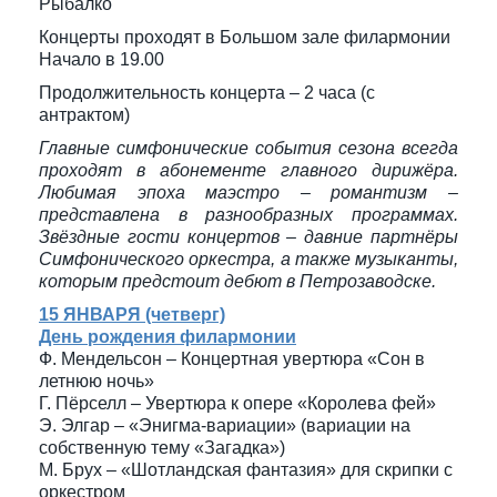
Рыбалко
Концерты проходят в Большом зале филармонии
Начало в 19.00
Продолжительность концерта – 2 часа (с
антрактом)
Главные симфонические события сезона всегда
проходят в абонементе главного дирижёра.
Любимая эпоха маэстро – романтизм –
представлена в разнообразных программах.
Звёздные гости концертов – давние партнёры
Симфонического оркестра, а также музыканты,
которым предстоит дебют в Петрозаводске.
15 ЯНВАРЯ (четверг)
День рождения филармонии
Ф. Мендельсон – Концертная увертюра «Сон в
летнюю ночь»
Г. Пёрселл – Увертюра к опере «Королева фей»
Э. Элгар – «Энигма-вариации» (вариации на
собственную тему «Загадка»)
М. Брух – «Шотландская фантазия» для скрипки с
оркестром