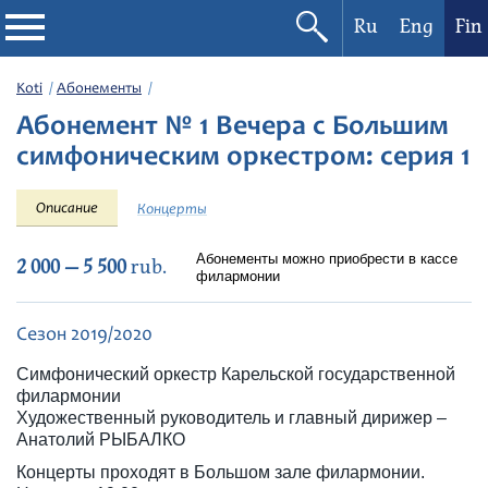
Ru
Eng
Fin
Filharmonia
Koti
Абонементы
Абонемент № 1 Вечера с Большим
Konserttikalenteri
симфоническим оркестром: серия 1
Festivaalit
Описание
Концерты
Абонементы можно приобрести в кассе
2 000 — 5 500
rub.
филармонии
Сезон 2019/2020
Симфонический оркестр Карельской государственной
филармонии
Художественный руководитель и главный дирижер –
Анатолий РЫБАЛКО
Концерты проходят в Большом зале филармонии.