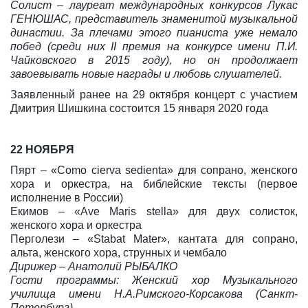
Солист – лауреат международных конкурсов Лукас
ГЕНЮШАС
, представитель знаменитой музыкальной
династии. За плечами этого пианиста уже немало
побед (среди них II премия на конкурсе имени П.И.
Чайковского в 2015 году), но он продолжает
завоевывать новые награды и любовь слушателей.
Заявленный ранее на 29 октября концерт с участием
Дмитрия Шишкина состоится 15 января 2020 года
22 НОЯБРЯ
Пярт – «Сomo cierva sedienta» для сопрано, женского
хора и оркестра, на библейские тексты (первое
исполнение в России)
Екимов – «Ave Maris stella» для двух солисток,
женского хора и оркестра
Перголези – «Stabat Mater», кантата для сопрано,
альта, женского хора, струнных и чембало
Дирижер – Анатолий РЫБАЛКО
Гости программы: Женский хор Музыкального
училища имени Н.А.Римского-Корсакова (Санкт-
Петербург)