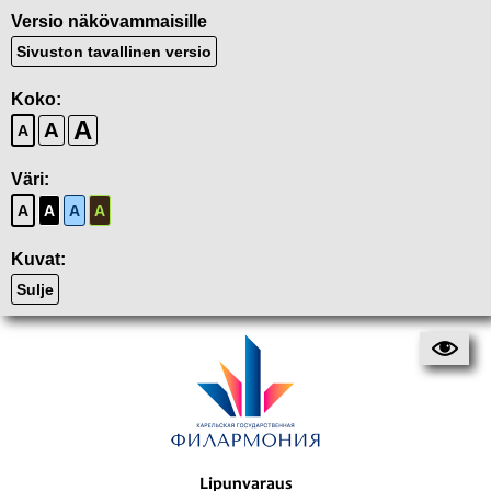
Versio näkövammaisille
Sivuston tavallinen versio
Koko:
A
A
A
Väri:
A
A
A
A
Kuvat:
Sulje
Lipunvaraus