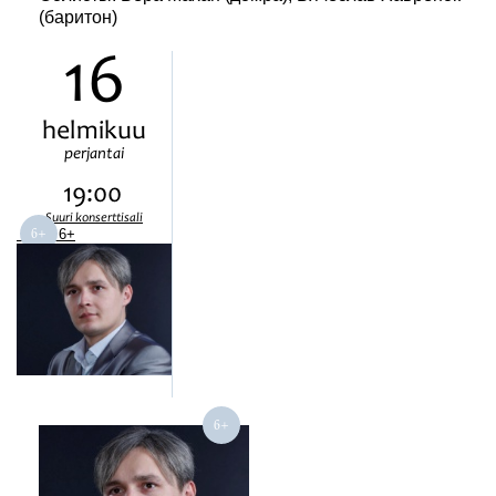
(баритон)
16
helmikuu
perjantai
19:00
Suuri konserttisali
6+