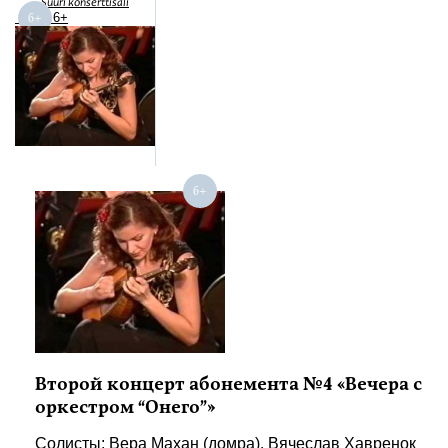
Suuri konserttisali
6+
Второй концерт абонемента №4 «Вечера с
оркестром “Онего”»
Солисты: Вера Махан (домра), Вячеслав Хавренок