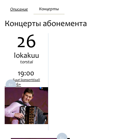
Festivaalit
Концерты
Описание
Концерты абонемента
26
lokakuu
torstai
19:00
Suuri konserttisali
6+