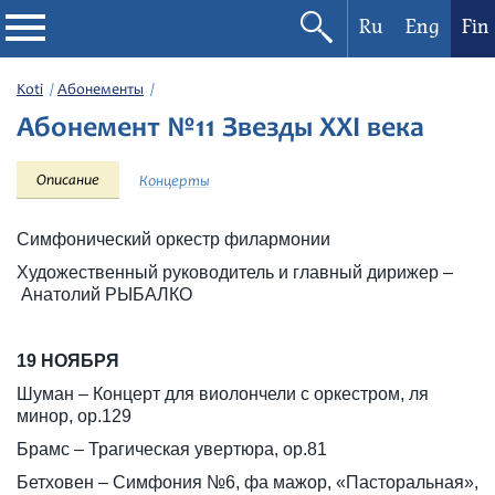
Ru
Eng
Fin
Filharmonia
Koti
Абонементы
Абонемент №11 Звезды XXI века
Konserttikalenteri
Описание
Концерты
Festivaalit
Симфонический оркестр филармонии
Художественный руководитель и главный дирижер –
Анатолий РЫБАЛКО
19 НОЯБРЯ
Шуман – Концерт для виолончели с оркестром, ля
минор, ор.129
Брамс – Трагическая увертюра, ор.81
Бетховен – Симфония №6, фа мажор, «Пасторальная»,