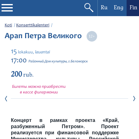
Ru
Eng
Fin
Filharmonia
Koti
Konserttikalenteri
Арап Петра Великого
Konserttikalenteri
15
lauantai
lokakuu,
Festivaalit
17:00
Районный Дом культуры, г.Беломорск
200
rub.
Билеты можно приобрести
в кассе филармонии
Концерт в рамках проекта «Край,
разбуженный Петром». Проект
реализуется при финансовой поддержке
Министерства культуры Российской