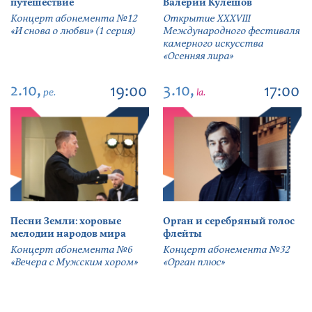
путешествие
Валерий Кулешов
Концерт абонемента №12
Открытие ХХХVIII
«И снова о любви» (1 серия)
Международного фестиваля
камерного искусства
«Осенняя лира»
2.10,
3.10,
19:00
17:00
pe.
la.
Песни Земли: хоровые
Орган и серебряный голос
мелодии народов мира
флейты
Концерт абонемента №6
Концерт абонемента №32
«Вечера с Мужским хором»
«Орган плюс»