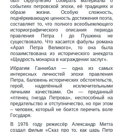
был скрупулёзно собирать материалы о
событиях петровской эпохи, её традициях и
образе жизни. Особую сложность,
подчёркивающую ценность достижения поэта,
составляет то, что полного всеобъемлющего
историографического описания периода
правления Петра I до Пушкина не
существовало. Что касается фабулы романа
«Арап Петра Великого», то она была
позаимствована из исторического анекдота
«Щедрость монарха в награждении заслуг».
Ибрагим Ганнибал — одна из самых
интересных личностей эпохи правления
Петра, баловень исторических обстоятельств,
герой, наделённый исключительными
личными качествами. Он — преданный
«птенец гнезда Петрова», неспособный на
предательство и отступничество, но при этом
– человек, который не боится перечить воле
Государя.
В 1976 году режиссёр Александр Митта
создал фильм «Сказ про то, как царь Петр