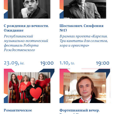
С рождения до вечности.
Шостакович. Симфония
Ожидание
№13
Республиканский
В рамках проекта «Карелия.
музыкально-поэтический
Три кантаты для солистов,
фестиваль Роберта
хора и оркестра»
Рождественского
23.09,
1.10,
19:00
19:00
ke.
to.
Романтическое
Фортепианный вечер.