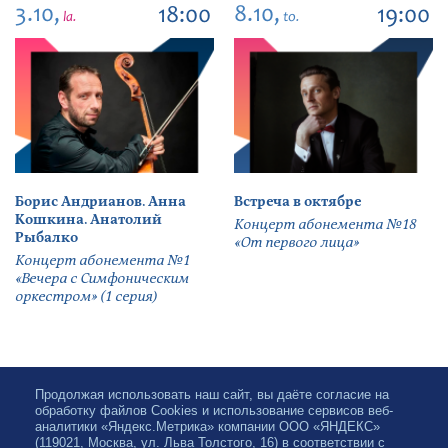
3.10,
8.10,
18:00
19:00
la.
to.
Борис Андрианов. Анна
Встреча в октябре
Кошкина. Анатолий
Концерт абонемента №18
Рыбалко
«От первого лица»
Концерт абонемента №1
«Вечера с Симфоническим
оркестром» (1 серия)
Продолжая использовать наш сайт, вы даёте согласие на
обработку файлов Cookies и использование сервисов веб-
аналитики «Яндекс.Метрика» компании ООО «ЯНДЕКС»
(119021, Москва, ул. Льва Толстого, 16) в соответствии с