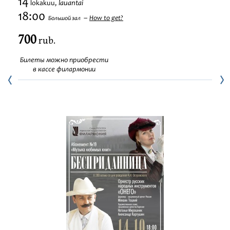
14
lauantai
lokakuu,
Festivaalit
18:00
How to get?
Большой зал
700
rub.
Билеты можно приобрести
в кассе филармонии