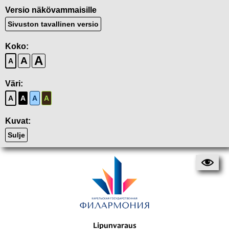
Versio näkövammaisille
Sivuston tavallinen versio
Koko:
A
A
A
Väri:
A
A
A
A
Kuvat:
Sulje
Lipunvaraus