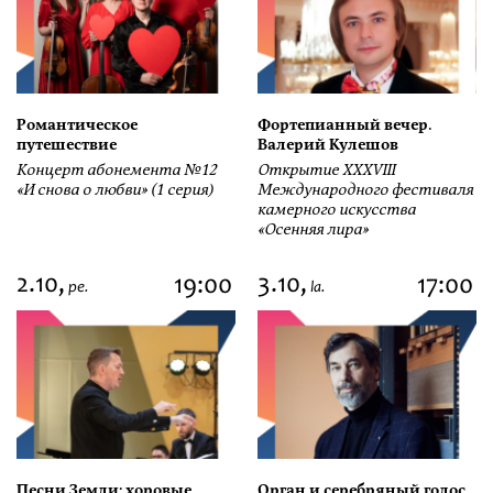
Романтическое
Фортепианный вечер.
путешествие
Валерий Кулешов
Концерт абонемента №12
Открытие ХХХVIII
«И снова о любви» (1 серия)
Международного фестиваля
камерного искусства
«Осенняя лира»
2.10,
3.10,
19:00
17:00
pe.
la.
Песни Земли: хоровые
Орган и серебряный голос