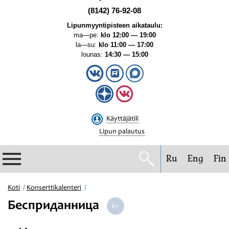
(8142) 76-92-08
Lipunmyyntipisteen aikataulu:
ma—pe:
klo 12:00 — 19:00
la—su:
klo 11:00 — 17:00
lounas:
14:30 — 15:00
Käyttäjätili
Lipun palautus
Ru
Eng
Fin
Filharmonia
Koti
Konserttikalenteri
Бесприданница
Konserttikalenteri