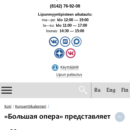
(8142) 76-92-08
Lipunmyyntipisteen aikataulu:
ma—pe:
klo 12:00 — 19:00
la—su:
klo 11:00 — 17:00
lounas:
14:30 — 15:00
Käyttäjätili
Lipun palautus
Ru
Eng
Fin
Filharmonia
Koti
Konserttikalenteri
«Большая опера» представляет
Konserttikalenteri