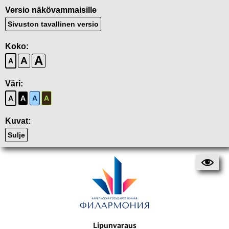
Versio näkövammaisille
Sivuston tavallinen versio
Koko:
A
A
A
Väri:
A
A
A
A
Kuvat:
Sulje
Lipunvaraus