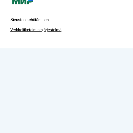
Sivuston kehittäminen:
Verkkoliiketoimintajärjestelmä