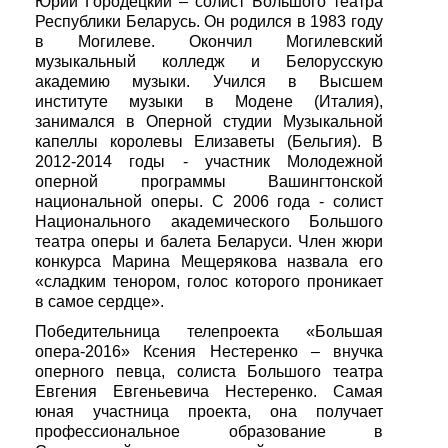
Юрий Городецкий – солист Большого театра
Республики Беларусь. Он родился в 1983 году
в Могилеве. Окончил Могилевский
музыкальный колледж и Белорусскую
академию музыки. Учился в Высшем
институте музыки в Модене (Италия),
занимался в Оперной студии Музыкальной
капеллы королевы Елизаветы (Бельгия). В
2012-2014 годы - участник Молодежной
оперной программы Вашингтонской
национальной оперы. С 2006 года - солист
Национального академического Большого
театра оперы и балета Беларуси. Член жюри
конкурса Марина Мещерякова назвала его
«сладким тенором, голос которого проникает
в самое сердце».
Победительница телепроекта «Большая
опера-2016» Ксения Нестеренко – внучка
оперного певца, солиста Большого театра
Евгения Евгеньевича Нестеренко. Самая
юная участница проекта, она получает
профессиональное образование в