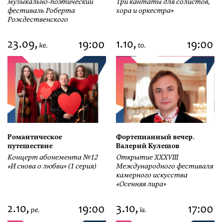
музыкально-поэтический
Три кантаты для солистов,
фестиваль Роберта
хора и оркестра»
Рождественского
23.09,
1.10,
19:00
19:00
ke.
to.
Романтическое
Фортепианный вечер.
путешествие
Валерий Кулешов
Концерт абонемента №12
Открытие ХХХVIII
«И снова о любви» (1 серия)
Международного фестиваля
камерного искусства
«Осенняя лира»
2.10,
3.10,
19:00
17:00
pe.
la.