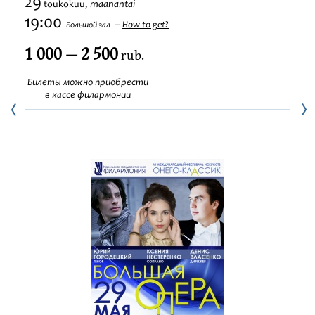
29
maanantai
toukokuu,
Festivaalit
19:00
How to get?
Большой зал
1 000 — 2 500
rub.
Билеты можно приобрести
в кассе филармонии