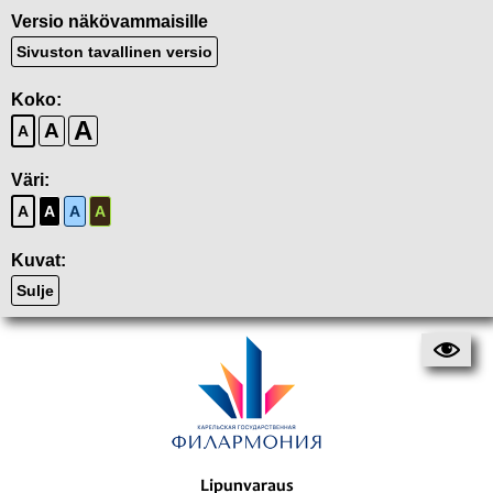
Versio näkövammaisille
Sivuston tavallinen versio
Koko:
A
A
A
Väri:
A
A
A
A
Kuvat:
Sulje
Lipunvaraus