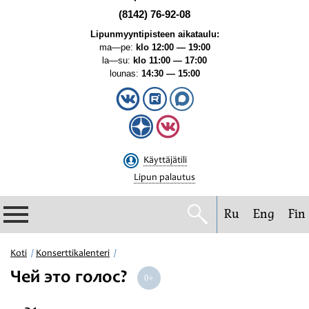
(8142) 76-92-08
Lipunmyyntipisteen aikataulu:
ma—pe:
klo 12:00 — 19:00
la—su:
klo 11:00 — 17:00
lounas:
14:30 — 15:00
Käyttäjätili
Lipun palautus
Ru
Eng
Fin
Filharmonia
Koti
Konserttikalenteri
Чей это голос?
Konserttikalenteri