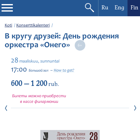
Ru
Eng
Fin
Filharmonia
Koti
Konserttikalenteri
В кругу друзей: День рождения
Konserttikalenteri
оркестра «Онего»
Festivaalit
28
sunnuntai
maaliskuu,
17:00
How to get?
Большой зал
600 — 1 200
rub.
Билеты можно приобрести
в кассе филармонии