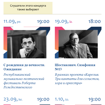
Слушатели этого концерта
также выбирают
11.09,
19.09,
19:00
18:00
pe.
la.
С рождения до вечности.
Шостакович. Симфония
Ожидание
№13
Республиканский
В рамках проекта «Карелия.
музыкально-поэтический
Три кантаты для солистов,
фестиваль Роберта
хора и оркестра»
Рождественского
23.09,
1.10,
19:00
19:00
ke.
to.