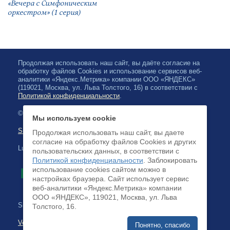
«Вечера с Симфоническим
оркестром» (1 серия)
Продолжая использовать наш сайт, вы даёте согласие на
обработку файлов Cookies и использование сервисов веб-
аналитики «Яндекс.Метрика» компании ООО «ЯНДЕКС»
(119021, Москва, ул. Льва Толстого, 16) в соответствии с
Политикой конфиденциальности
.
© 2026, Karjalan valtionfilharmonia
Мы используем cookie
Sivuston kartta
Продолжая использовать наш сайт, вы даете
согласие на обработку файлов Cookies и других
Luottokortilla maksaminen on saatavilla
пользовательских данных, в соответствии с
Политикой конфиденциальности
. Заблокировать
использование cookies сайтом можно в
настройках браузера. Cайт использует сервис
веб-аналитики «Яндекс.Метрика» компании
ООО «ЯНДЕКС», 119021, Москва, ул. Льва
Sivuston kehittäminen:
Толстого, 16.
Verkkoliiketoimintajärjestelmä
Понятно, спасибо