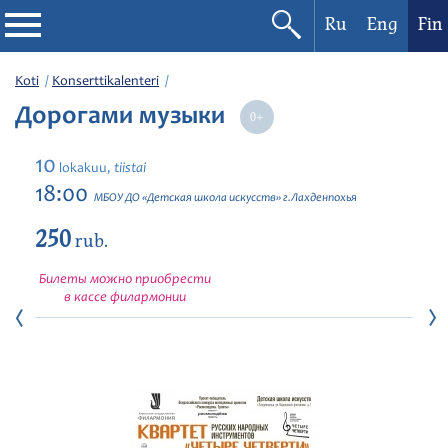
Ru
Eng
Fin
Filharmonia
Koti
Konserttikalenteri
Дорогами музыки
Konserttikalenteri
10
tiistai
lokakuu,
Festivaalit
18:00
МБОУ ДО «Детская школа искусств» г.Лахденпохья
250
rub.
Билеты можно приобрести
в кассе филармонии