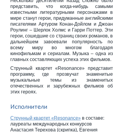
Несколько десятилетий назад сложно было
представить, что когда-нибудь самыми
известными литературными персонажами в
мире станут герои, придуманные английскими
писателями Артуром Конан-Дойлом и Джоан
Роулинг – Шерлок Холмс и Гарри Поттер. Эти
герои, сошедшие со страниц своих романов, в
дальнейшем завоевали популярность по
всему миру во многом благодаря
кинофильмам и сериалам. Музыка – одна из
главных составляющих успеха этих фильмов.
Струнный квартет «Resonance» представит
программу, где прозвучат знаменитые
музыкальные темы из знаменитых
отечественных и зарубежных фильмов об
этих героях.
Исполнители
Струнный квартет «Resonance»
в составе:
лауреаты международных конкурсов
Анастасия Терехова (скрипка), Евгения