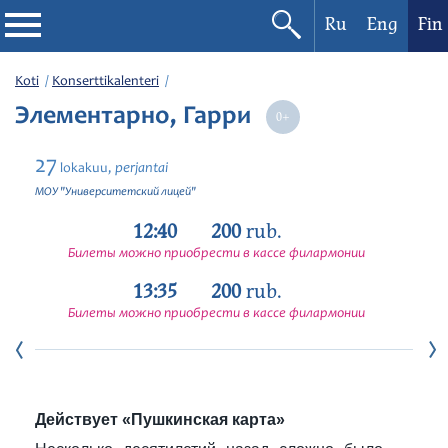
Ru
Eng
Fin
Filharmonia
Koti
Konserttikalenteri
Элементарно, Гарри
Konserttikalenteri
27
perjantai
lokakuu,
Festivaalit
МОУ "Университетский лицей"
12:40
200
rub.
Билеты можно приобрести в кассе филармонии
13:35
200
rub.
Билеты можно приобрести в кассе филармонии
Действует «Пушкинская карта»