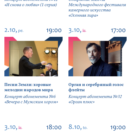
«И снова о любви» (1 серия)
Международного фестиваля
камерного искусства
«Осенняя лира»
2.10,
3.10,
19:00
17:00
pe.
la.
Песни Земли: хоровые
Орган и серебряный голос
мелодии народов мира
флейты
Концерт абонемента №6
Концерт абонемента №32
«Вечера с Мужским хором»
«Орган плюс»
3.10,
8.10,
18:00
19:00
la.
to.