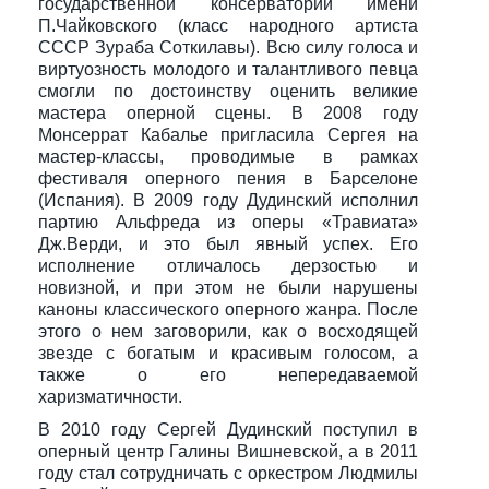
государственной консерватории имени
П.Чайковского (класс народного артиста
СССР Зураба Соткилавы). Всю силу голоса и
виртуозность молодого и талантливого певца
смогли по достоинству оценить великие
мастера оперной сцены. В 2008 году
Монсеррат Кабалье пригласила Сергея на
мастер-классы, проводимые в рамках
фестиваля оперного пения в Барселоне
(Испания). В 2009 году Дудинский исполнил
партию Альфреда из оперы «Травиата»
Дж.Верди, и это был явный успех. Его
исполнение отличалось дерзостью и
новизной, и при этом не были нарушены
каноны классического оперного жанра. После
этого о нем заговорили, как о восходящей
звезде с богатым и красивым голосом, а
также о его непередаваемой
харизматичности.
В 2010 году Сергей Дудинский поступил в
оперный центр Галины Вишневской, а в 2011
году стал сотрудничать с оркестром Людмилы