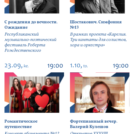
С рождения до вечности.
Шостакович. Симфония
Ожидание
№13
Республиканский
В рамках проекта «Карелия.
музыкально-поэтический
Три кантаты для солистов,
фестиваль Роберта
хора и оркестра»
Рождественского
23.09,
1.10,
19:00
19:00
ke.
to.
Романтическое
Фортепианный вечер.
путешествие
Валерий Кулешов
Концерт абонемента №12
Открытие ХХХVIII