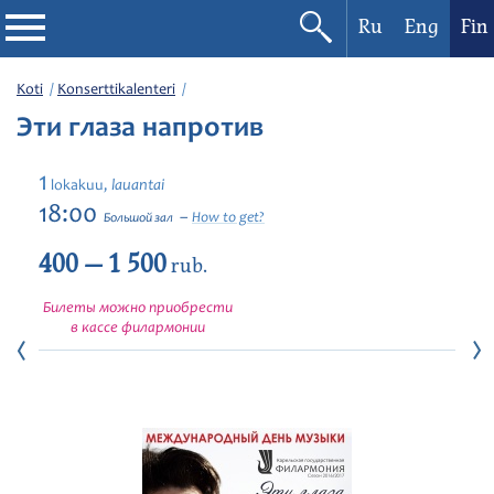
Ru
Eng
Fin
Filharmonia
Koti
Konserttikalenteri
Эти глаза напротив
Konserttikalenteri
1
lauantai
lokakuu,
Festivaalit
18:00
How to get?
Большой зал
400 — 1 500
rub.
Билеты можно приобрести
в кассе филармонии