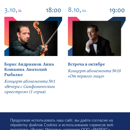
3.10,
8.10,
18:00
19:00
la.
to.
Борис Андрианов. Анна
Встреча в октябре
Кошкина. Анатолий
Концерт абонемента №18
Рыбалко
«От первого лица»
Концерт абонемента №1
«Вечера с Симфоническим
оркестром» (1 серия)
Продолжая использовать наш сайт, вы даёте согласие на
обработку файлов Cookies и использование сервисов веб-
аналитики «Яндекс.Метрика» компании ООО «ЯНДЕКС»