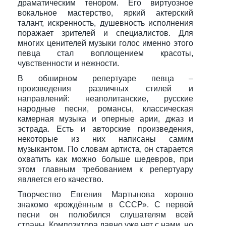
драматическим тенором. Его виртуозное
вокальное мастерство, яркий актерский
талант, искренность, душевность исполнения
поражает зрителей и специалистов. Для
многих ценителей музыки голос именно этого
певца стал воплощением красоты,
чувственности и нежности.
В обширном репертуаре певца –
произведения различных стилей и
направлений: неаполитанские, русские
народные песни, романсы, классическая
камерная музыка и оперные арии, джаз и
эстрада. Есть и авторские произведения,
некоторые из них написаны самим
музыкантом. По словам артиста, он старается
охватить как можно больше шедевров, при
этом главным требованием к репертуару
является его качество.
Творчество Евгения Мартынова хорошо
знакомо «рождённым в СССР». С первой
песни он полюбился слушателям всей
страны. Композитора давно уже нет с нами, но