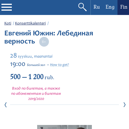
Ru
Eng
Fin
Filharmonia
Koti
Konserttikalenteri
Евгений Южин: Лебединая
Konserttikalenteri
верность
Festivaalit
28
maanantai
syyskuu,
19:00
How to get?
Большой зал
500 — 1 200
rub.
Вход по билетам, а также
по абонементам и билетам
2019/2020