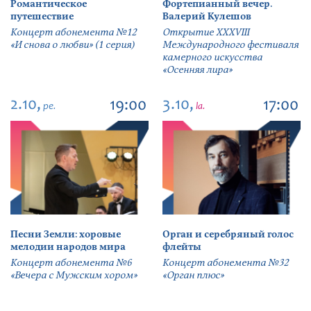
Романтическое
Фортепианный вечер.
путешествие
Валерий Кулешов
Концерт абонемента №12
Открытие ХХХVIII
«И снова о любви» (1 серия)
Международного фестиваля
камерного искусства
«Осенняя лира»
2.10,
3.10,
19:00
17:00
pe.
la.
Песни Земли: хоровые
Орган и серебряный голос
мелодии народов мира
флейты
Концерт абонемента №6
Концерт абонемента №32
«Вечера с Мужским хором»
«Орган плюс»