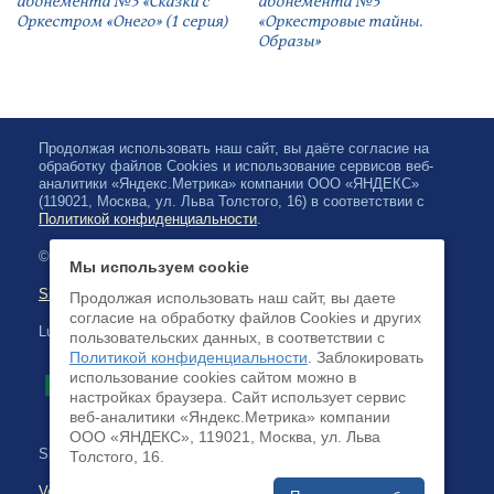
абонемента №3 «Сказки с
абонемента №5
Оркестром «Онего» (1 серия)
«Оркестровые тайны.
Образы»
Продолжая использовать наш сайт, вы даёте согласие на
обработку файлов Cookies и использование сервисов веб-
аналитики «Яндекс.Метрика» компании ООО «ЯНДЕКС»
(119021, Москва, ул. Льва Толстого, 16) в соответствии с
Политикой конфиденциальности
.
© 2026, Karjalan valtionfilharmonia
Мы используем cookie
Sivuston kartta
Продолжая использовать наш сайт, вы даете
согласие на обработку файлов Cookies и других
Luottokortilla maksaminen on saatavilla
пользовательских данных, в соответствии с
Политикой конфиденциальности
. Заблокировать
использование cookies сайтом можно в
настройках браузера. Cайт использует сервис
веб-аналитики «Яндекс.Метрика» компании
ООО «ЯНДЕКС», 119021, Москва, ул. Льва
Sivuston kehittäminen:
Толстого, 16.
Verkkoliiketoimintajärjestelmä