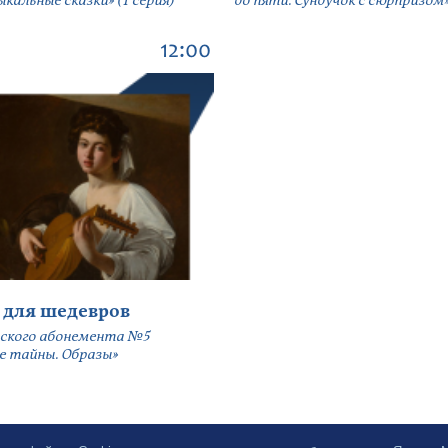
кальные сказки» (1 серия)
до пяти. Сундучок с сюрпризом» 
12:00
 для шедевров
ского абонемента №5
е тайны. Образы»