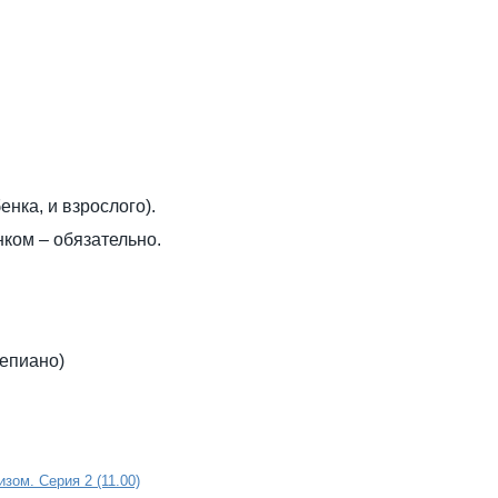
нка, и взрослого).
нком – обязательно.
тепиано)
зом. Серия 2 (11.00)