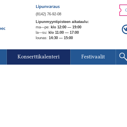
Lipunvaraus
O
(8142) 76-92-08
Lipunmyyntipisteen aikataulu:
ma—pe:
klo 12:00 — 19:00
рес
la—su:
klo 11:00 — 17:00
lounas:
14:30 — 15:00
Konserttikalenteri
Festivaalit