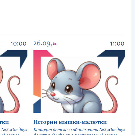
26.09,
10:00
11:00
la.
тки
Истории мышки-малютки
 №2 «От двух
Концерт детского абонемента №2 «От двух