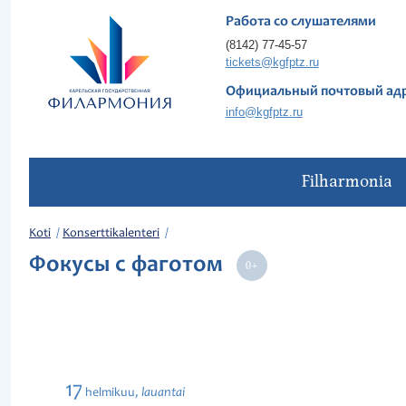
Работа со слушателями
(8142) 77-45-57
tickets@kgfptz.ru
Официальный почтовый ад
info@kgfptz.ru
Filharmonia
Koti
Konserttikalenteri
Фокусы с фаготом
17
lauantai
helmikuu,