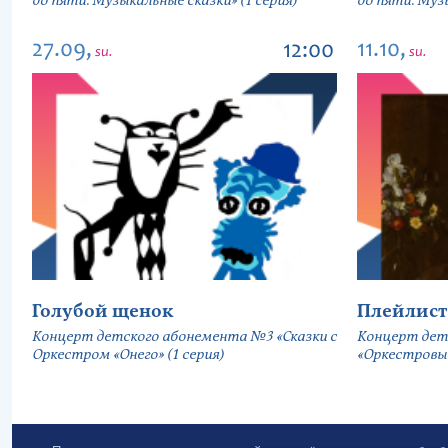
до пяти. Музыкальные сказки» (1 серия)
до пяти. Музы
27.09,
11.10,
12:00
su.
su.
Голубой щенок
Плейлист
Концерт детского абонемента №3 «Сказки с
Концерт дет
Оркестром «Онего» (1 серия)
«Оркестровы