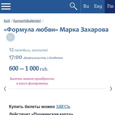
Ru
Eng
Fin
Filharmonia
Koti
Konserttikalenteri
«Формула любви» Марка Захарова
Konserttikalenteri
Festivaalit
12
sunnuntai
tammikuu,
17:00
Дворец искусств, г.Кондопога
600 — 1 000
rub.
Билеты можно приобрести
в кассе филармонии
Купить билеты можно
ЗДЕСЬ
Действует «Пушкинская карта»