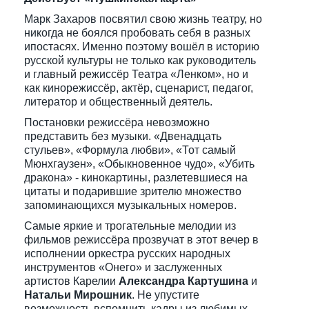
Марк Захаров посвятил свою жизнь театру, но
никогда не боялся пробовать себя в разных
ипостасях. Именно поэтому вошёл в историю
русской культуры не только как руководитель
и главный режиссёр Театра «Ленком», но и
как кинорежиссёр, актёр, сценарист, педагог,
литератор и общественный деятель.
Постановки режиссёра невозможно
представить без музыки. «Двенадцать
стульев», «Формула любви», «Тот самый
Мюнхгаузен», «Обыкновенное чудо», «Убить
дракона» - кинокартины, разлетевшиеся на
цитаты и подарившие зрителю множество
запоминающихся музыкальных номеров.
Самые яркие и трогательные мелодии из
фильмов режиссёра прозвучат в этот вечер в
исполнении оркестра русских народных
инструментов «Онего» и заслуженных
артистов Карелии
Александра Картушина
и
Натальи Мирошник
. Не упустите
возможность вспомнить кадры из любимых