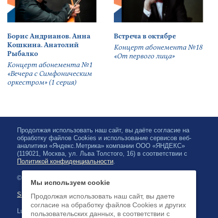
Борис Андрианов. Анна
Встреча в октябре
Кошкина. Анатолий
Концерт абонемента №18
Рыбалко
«От первого лица»
Концерт абонемента №1
«Вечера с Симфоническим
оркестром» (1 серия)
Продолжая использовать наш сайт, вы даёте согласие на
обработку файлов Cookies и использование сервисов веб-
аналитики «Яндекс.Метрика» компании ООО «ЯНДЕКС»
(119021, Москва, ул. Льва Толстого, 16) в соответствии с
Политикой конфиденциальности
.
© 2026, Karjalan valtionfilharmonia
Мы используем cookie
Sivuston kartta
Продолжая использовать наш сайт, вы даете
согласие на обработку файлов Cookies и других
Luottokortilla maksaminen on saatavilla
пользовательских данных, в соответствии с