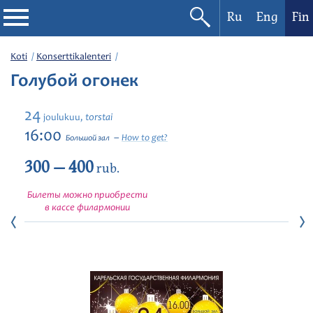
Ru
Eng
Fin
Filharmonia
Koti
Konserttikalenteri
Голубой огонек
Konserttikalenteri
24
torstai
joulukuu,
Festivaalit
16:00
How to get?
Большой зал
300 — 400
rub.
Билеты можно приобрести
в кассе филармонии