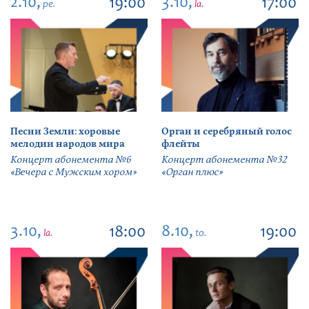
2.10,
3.10,
19:00
17:00
pe.
la.
Песни Земли: хоровые
Орган и серебряный голос
мелодии народов мира
флейты
Концерт абонемента №6
Концерт абонемента №32
«Вечера с Мужским хором»
«Орган плюс»
3.10,
8.10,
18:00
19:00
la.
to.