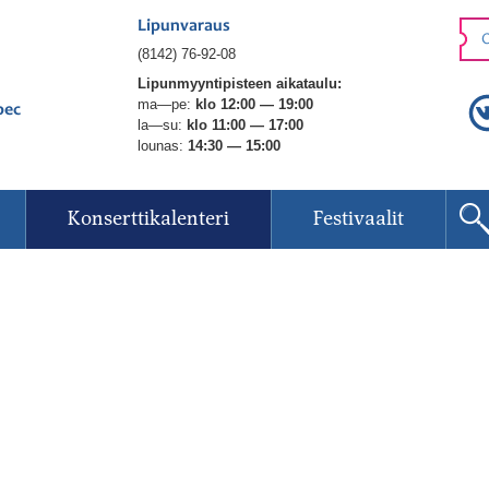
Lipunvaraus
O
(8142) 76-92-08
Lipunmyyntipisteen aikataulu:
ma—pe:
klo 12:00 — 19:00
рес
la—su:
klo 11:00 — 17:00
lounas:
14:30 — 15:00
Konserttikalenteri
Festivaalit