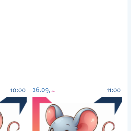
26.09,
10:00
11:00
la.