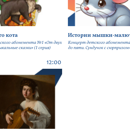
го кота
Истории мышки-малю
ского абонемента №1 «От двух
Концерт детского абонемента
кальные сказки» (1 серия)
до пяти. Сундучок с сюрпризом» 
12:00