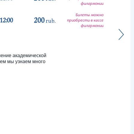
филармонии
Билеты можно
200
12:00
rub.
приобрести в кассе
филармонии
нение академической
ялем мы узнаем много