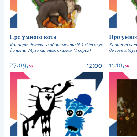
Про умного кота
Про умно
Концерт детского абонемента №1 «От двух
Концерт дет
до пяти. Музыкальные сказки» (1 серия)
до пяти. Музы
27.09,
11.10,
12:00
su.
su.