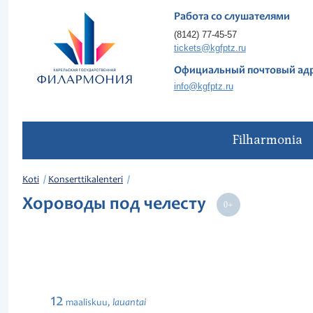
Работа со слушателями
(8142) 77-45-57
tickets@kgfptz.ru
Официальный почтовый ад
info@kgfptz.ru
Filharmonia
Koti
Konserttikalenteri
Хороводы под челесту
12
lauantai
maaliskuu,