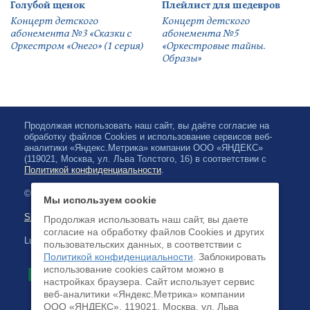
Голубой щенок
Плейлист для шедевров
Концерт детского
Концерт детского
абонемента №3 «Сказки с
абонемента №5
Оркестром «Онего» (1 серия)
«Оркестровые тайны.
Образы»
Продолжая использовать наш сайт, вы даёте согласие на
обработку файлов Cookies и использование сервисов веб-
аналитики «Яндекс.Метрика» компании ООО «ЯНДЕКС»
(119021, Москва, ул. Льва Толстого, 16) в соответствии с
Политикой конфиденциальности
.
© 2026, Karjalan valtionfilharmonia
Мы используем cookie
Sivuston kartta
Продолжая использовать наш сайт, вы даете
согласие на обработку файлов Cookies и других
Luottokortilla maksaminen on saatavilla
пользовательских данных, в соответствии с
Политикой конфиденциальности
. Заблокировать
использование cookies сайтом можно в
настройках браузера. Cайт использует сервис
веб-аналитики «Яндекс.Метрика» компании
ООО «ЯНДЕКС», 119021, Москва, ул. Льва