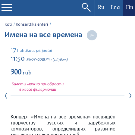
Ru
Eng
Fin
Filharmonia
Koti
Konserttikalenteri
Имена на все времена
Konserttikalenteri
17
perjantai
huhtikuu,
Festivaalit
11:50
МКОУ «СОШ №3» (г.Пудож)
300
rub.
Билеты можно приобрести
в кассе филармонии
Концерт «Имена на все времена» посвящён
творчеству русских и зарубежных
композиторов, определивших развитие
музыкальных жанров и стилей.