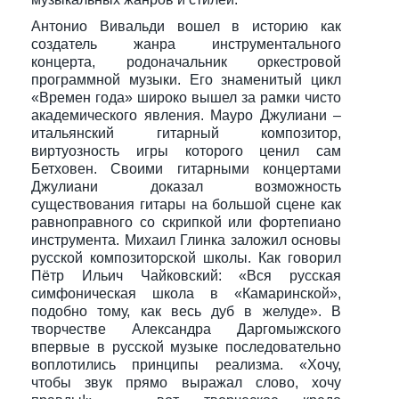
Антонио Вивальди вошел в историю как
создатель жанра инструментального
концерта, родоначальник оркестровой
программной музыки. Его знаменитый цикл
«Времен года» широко вышел за рамки чисто
академического явления. Мауро Джулиани –
итальянский гитарный композитор,
виртуозность игры которого ценил сам
Бетховен. Своими гитарными концертами
Джулиани доказал возможность
существования гитары на большой сцене как
равноправного со скрипкой или фортепиано
инструмента. Михаил Глинка заложил основы
русской композиторской школы. Как говорил
Пётр Ильич Чайковский: «Вся русская
симфоническая школа в «Камаринской»,
подобно тому, как весь дуб в желуде». В
творчестве Александра Даргомыжского
впервые в русской музыке последовательно
воплотились принципы реализма. «Хочу,
чтобы звук прямо выражал слово, хочу