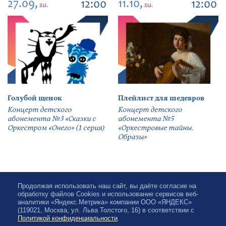
27.09,
11.10,
12:00
12:00
su.
su.
Голубой щенок
Плейлист для шедевров
Концерт детского
Концерт детского
абонемента №3 «Сказки с
абонемента №5
Оркестром «Онего» (1 серия)
«Оркестровые тайны.
Образы»
Продолжая использовать наш сайт, вы даёте согласие на
обработку файлов Cookies и использование сервисов веб-
аналитики «Яндекс.Метрика» компании ООО «ЯНДЕКС»
(119021, Москва, ул. Льва Толстого, 16) в соответствии с
Политикой конфиденциальности
.