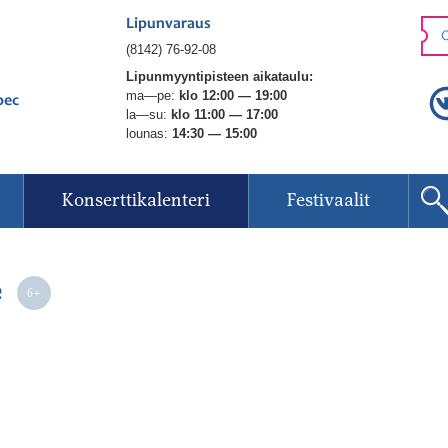
Lipunvaraus
O
(8142) 76-92-08
Lipunmyyntipisteen aikataulu:
ma—pe:
klo 12:00 — 19:00
рес
la—su:
klo 11:00 — 17:00
lounas:
14:30 — 15:00
Konserttikalenteri
Festivaalit
те