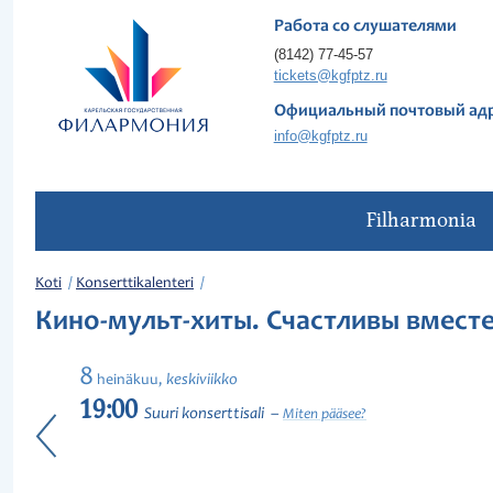
Работа со слушателями
(8142) 77-45-57
tickets@kgfptz.ru
Официальный почтовый ад
info@kgfptz.ru
Filharmonia
Koti
Konserttikalenteri
Кино-мульт-хиты. Счастливы вмес
8
keskiviikko
heinäkuu,
19:00
Suuri konserttisali
Miten pääsee?