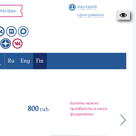
Käyttäjätili
sta lippu
Lipun palautus
Ru
Eng
Fin
Билеты можно
800
rub.
приобрести в кассе
филармонии