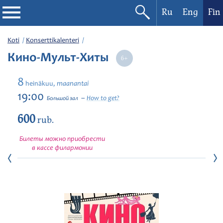
Ru
Eng
Fin
Filharmonia
Koti
Konserttikalenteri
Кино-Мульт-Хиты
Konserttikalenteri
8
maanantai
heinäkuu,
Festivaalit
19:00
How to get?
Большой зал
600
rub.
Билеты можно приобрести
в кассе филармонии