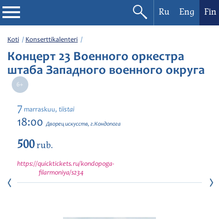
Ru
Eng
Fin
Filharmonia
Koti
Konserttikalenteri
Концерт 23 Военного оркестра
Konserttikalenteri
штаба Западного военного округа
Festivaalit
7
tiistai
marraskuu,
18:00
Дворец искусств, г.Кондопога
500
rub.
https://quicktickets.ru/kondopoga-
filarmoniya/s234