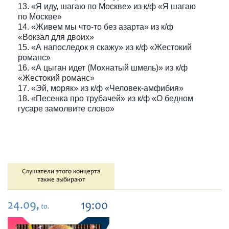
13. «Я иду, шагаю по Москве» из к/ф «Я шагаю
по Москве»
14. «Живем мы что-то без азарта» из к/ф
«Вокзал для двоих»
15. «А напоследок я скажу» из к/ф «Жестокий
романс»
16. «А цыган идет (Мохнатый шмель)» из к/ф
«Жестокий романс»
17. «Эй, моряк» из к/ф «Человек-амфибия»
18. «Песенка про трубачей» из к/ф «О бедном
гусаре замолвите слово»
Слушатели этого концерта
также выбирают
24.09,
19:00
to.