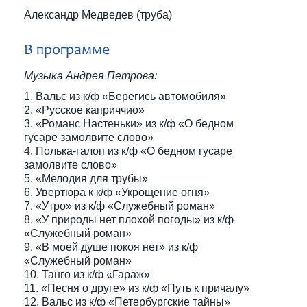
Александр Медведев (труба)
В программе
Музыка Андрея Петрова:
1. Вальс из к/ф «Берегись автомобиля»
2. «Русское каприччио»
3. «Романс Настеньки» из к/ф «О бедном
гусаре замолвите слово»
4. Полька-галоп из к/ф «О бедном гусаре
замолвите слово»
5. «Мелодия для трубы»
6. Увертюра к к/ф «Укрощение огня»
7. «Утро» из к/ф «Служебный роман»
8. «У природы нет плохой погоды» из к/ф
«Служебный роман»
9. «В моей душе покоя нет» из к/ф
«Служебный роман»
10. Танго из к/ф «Гараж»
11. «Песня о друге» из к/ф «Путь к причалу»
12. Вальс из к/ф «Петербургские тайны»