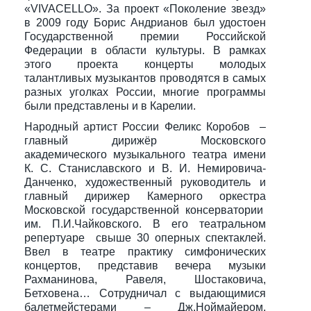
«VIVACELLO». За проект «Поколение звезд»
в 2009 году Борис Андрианов был удостоен
Государственной премии Российской
Федерации в области культуры. В рамках
этого проекта концерты молодых
талантливых музыкантов проводятся в самых
разных уголках России, многие программы
были представлены и в Карелии.
Народный артист России Феликс Коробов –
главный дирижёр Московского
академического музыкального театра имени
К. С. Станиславского и В. И. Немировича-
Данченко, художественный руководитель и
главный дирижер Камерного оркестра
Московской государственной консерватории
им. П.И.Чайковского. В его театральном
репертуаре свыше 30 оперных спектаклей.
Ввел в театре практику симфонических
концертов, представив вечера музыки
Рахманинова, Равеля, Шостаковича,
Бетховена… Сотрудничал с выдающимися
балетмейстерами – Дж.Ноймайером,