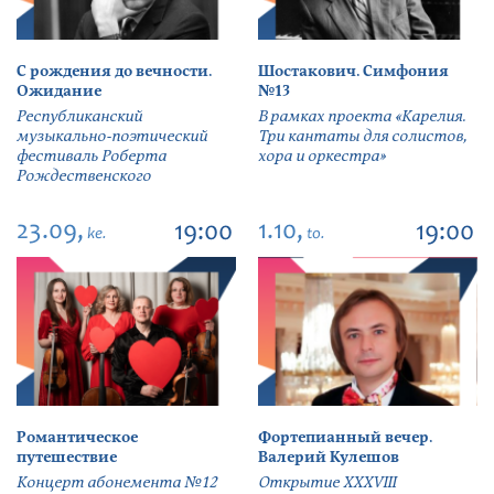
С рождения до вечности.
Шостакович. Симфония
Ожидание
№13
Республиканский
В рамках проекта «Карелия.
музыкально-поэтический
Три кантаты для солистов,
фестиваль Роберта
хора и оркестра»
Рождественского
23.09,
1.10,
19:00
19:00
ke.
to.
Романтическое
Фортепианный вечер.
путешествие
Валерий Кулешов
Концерт абонемента №12
Открытие ХХХVIII