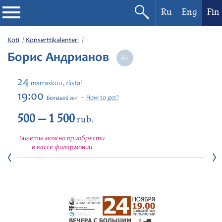
Ru
Eng
Fin
Filharmonia
Koti
Konserttikalenteri
Борис Андрианов
Konserttikalenteri
24
tiistai
marraskuu,
Festivaalit
19:00
How to get?
Большой зал
500 — 1 500
rub.
Билеты можно приобрести
в кассе филармонии