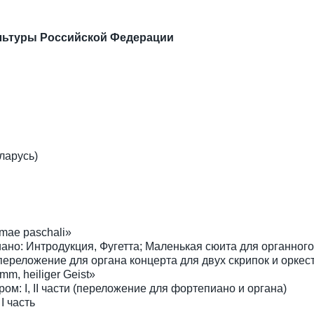
льтуры Российской Федерации
ларусь)
mae paschali»
ано: Интродукция, Фугетта; Маленькая сюита для органного
 (переложение для органа концерта для двух скрипок и оркес
m, heiliger Geist»
ом: I, II части (переложение для фортепиано и органа)
I часть