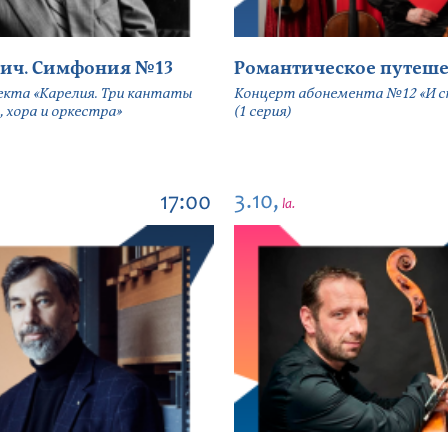
ич. Симфония №13
Романтическое путеше
екта «Карелия. Три кантаты
Концерт абонемента №12 «И сн
, хора и оркестра»
(1 серия)
3.10,
17:00
la.