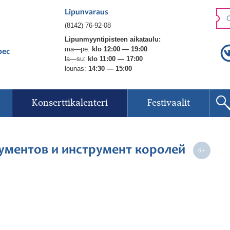
Lipunvaraus
O
(8142) 76-92-08
Lipunmyyntipisteen aikataulu:
ma—pe:
klo 12:00 — 19:00
рес
la—su:
klo 11:00 — 17:00
lounas:
14:30 — 15:00
Konserttikalenteri
Festivaalit
рументов и инструмент королей