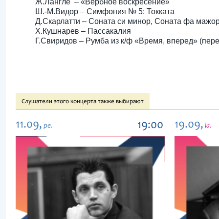
Ж.Лангле – «Вербное воскресение»
Ш.-М.Видор – Симфония № 5: Токката
Д.Скарлатти – Соната си минор, Соната фа мажо
Х.Кушнарев – Пассакалия
Г.Свиридов – Румба из к/ф «Время, вперед» (пер
Слушатели этого концерта также выбирают
11.09,
19.09,
19:00
pe.
la.