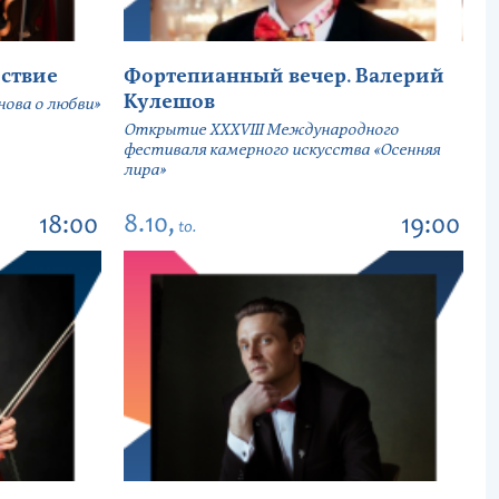
ствие
Фортепианный вечер. Валерий
Кулешов
ова о любви»
Открытие ХХХVIII Международного
фестиваля камерного искусства «Осенняя
лира»
8.10,
18:00
19:00
to.