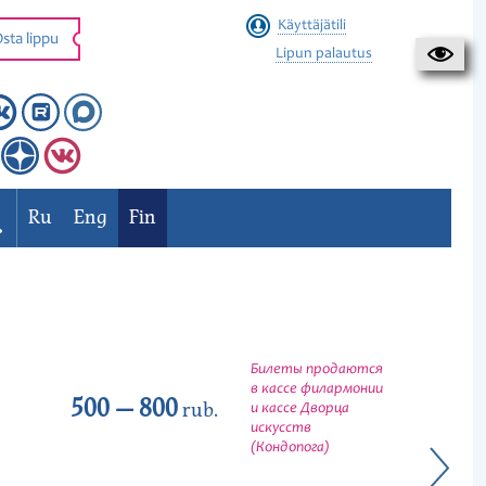
Käyttäjätili
sta lippu
Lipun palautus
Ru
Eng
Fin
Билеты продаются
в кассе филармонии
500 — 800
rub.
и кассе Дворца
искусств
(Кондопога)