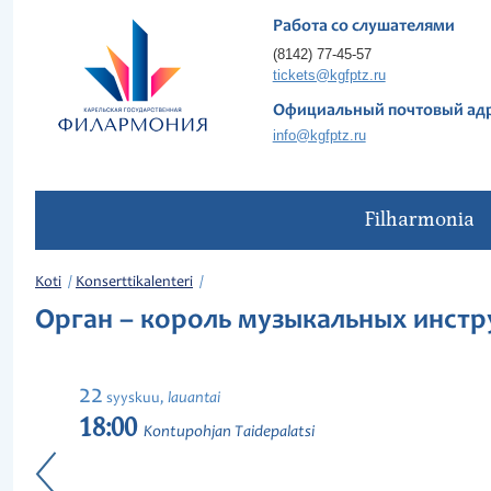
Работа со слушателями
(8142) 77-45-57
tickets@kgfptz.ru
Официальный почтовый ад
info@kgfptz.ru
Filharmonia
Koti
Konserttikalenteri
Орган – король музыкальных инст
22
lauantai
syyskuu,
18:00
Kontupohjan Taidepalatsi