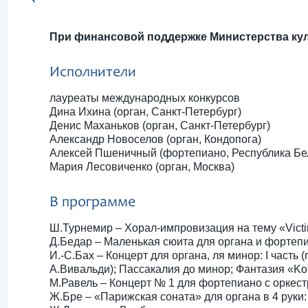
При финансовой поддержке Министерства ку
Исполнители
лауреаты международных конкурсов
Дина Ихина (орган, Санкт-Петербург)
Денис Маханьков (орган, Санкт-Петербург)
Александр Новоселов (орган, Кондопога)
Алексей Пшеничный (фортепиано, Республика Бе
Мария Лесовиченко (орган, Москва)
В программе
Ш.Турнемир – Хорал-импровизация на тему «Victi
Д.Бедар – Маленькая сюита для органа и фортепи
И.-С.Бах – Концерт для органа, ля минор: I часть
А.Вивальди); Пассакалия до минор; Фантазия «Kom
М.Равель – Концерт № 1 для фортепиано с оркестр
Ж.Бре – «Парижская соната» для органа в 4 руки: 