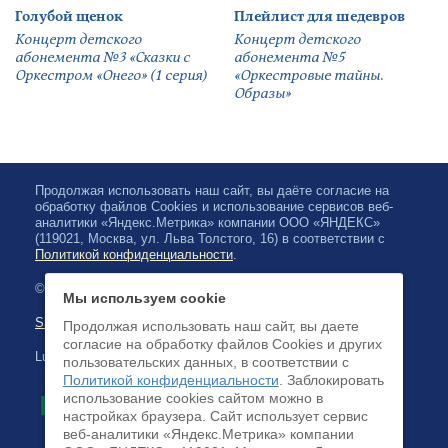
Голубой щенок
Плейлист для шедевров
Концерт детского
Концерт детского
абонемента №3 «Сказки с
абонемента №5
Оркестром «Онего» (1 серия)
«Оркестровые тайны.
Образы»
Продолжая использовать наш сайт, вы даёте согласие на
обработку файлов Cookies и использование сервисов веб-
аналитики «Яндекс.Метрика» компании ООО «ЯНДЕКС»
(119021, Москва, ул. Льва Толстого, 16) в соответствии с
Политикой конфиденциальности
.
© 2026, Karjalan valtionfilharmonia
Мы используем cookie
Sivuston kartta
Продолжая использовать наш сайт, вы даете
согласие на обработку файлов Cookies и других
Luottokortilla maksaminen on saatavilla
пользовательских данных, в соответствии с
Политикой конфиденциальности
. Заблокировать
использование cookies сайтом можно в
настройках браузера. Cайт использует сервис
веб-аналитики «Яндекс.Метрика» компании