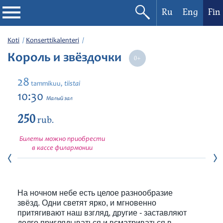
Ru
Eng
Fin
Filharmonia
Koti
Konserttikalenteri
Король и звёздочки
Konserttikalenteri
28
tiistai
tammikuu,
Festivaalit
10:30
Малый зал
250
rub.
Билеты можно приобрести
в кассе филармонии
На ночном небе есть целое разнообразие
звёзд. Одни светят ярко, и мгновенно
притягивают наш взгляд, другие - заставляют
долго приглядываться и всматриваться в