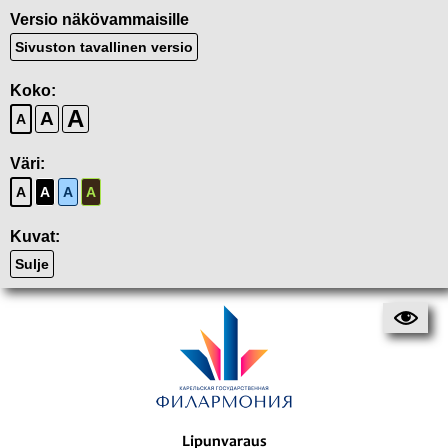
Versio näkövammaisille
Sivuston tavallinen versio
Koko:
A
A
A
Väri:
A
A
A
A
Kuvat:
Sulje
Lipunvaraus