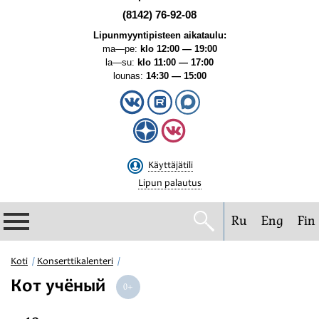
(8142) 76-92-08
Lipunmyyntipisteen aikataulu:
ma—pe:
klo 12:00 — 19:00
la—su:
klo 11:00 — 17:00
lounas:
14:30 — 15:00
Käyttäjätili
Lipun palautus
Ru
Eng
Fin
Filharmonia
Koti
Konserttikalenteri
Кот учёный
Konserttikalenteri