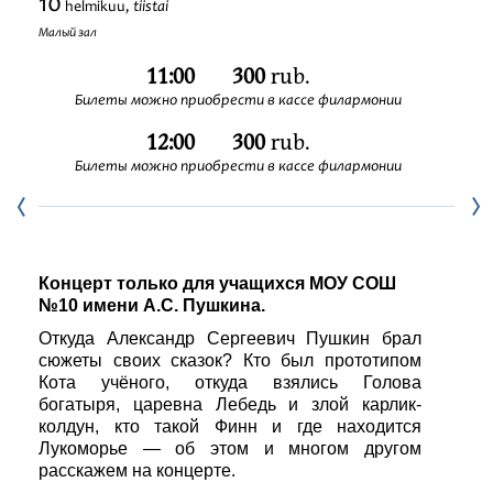
10
tiistai
helmikuu,
Festivaalit
Малый зал
11:00
300
rub.
Билеты можно приобрести в кассе филармонии
12:00
300
rub.
Билеты можно приобрести в кассе филармонии
Концерт только для учащихся МОУ СОШ
№10 имени А.С. Пушкина.
Откуда Александр Сергеевич Пушкин брал
сюжеты своих сказок? Кто был прототипом
Кота учёного, откуда взялись Голова
богатыря, царевна Лебедь и злой карлик-
колдун, кто такой Финн и где находится
Лукоморье — об этом и многом другом
расскажем на концерте.