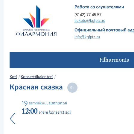
Работа со слушателями
(8142) 77-45-57
tickets@kgfptz.ru
Официальный почтовый ад
info@kgfptz.ru
Filharmonia
Koti
Konserttikalenteri
Красная сказка
19
sunnuntai
tammikuu,
12:00
Pieni konserttisali