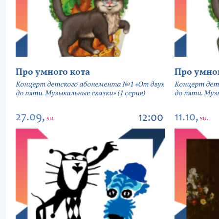
Про умного кота
Про умно
Концерт детского абонемента №1 «От двух
Концерт дет
до пяти. Музыкальные сказки» (1 серия)
до пяти. Музы
27.09,
11.10,
12:00
su.
su.