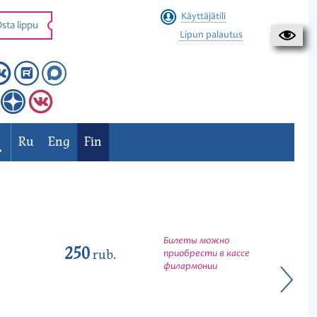
Käyttäjätili
sta lippu
Lipun palautus
Ru
Eng
Fin
Билеты можно
250
rub.
приобрести в кассе
филармонии