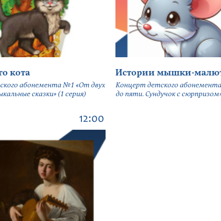
го кота
Истории мышки-малю
ского абонемента №1 «От двух
Концерт детского абонемента
кальные сказки» (1 серия)
до пяти. Сундучок с сюрпризом» 
12:00