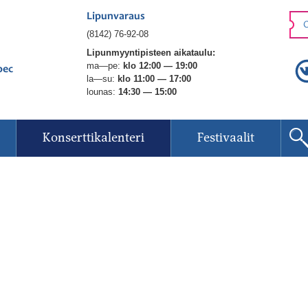
Lipunvaraus
O
(8142) 76-92-08
Lipunmyyntipisteen aikataulu:
ma—pe:
klo 12:00 — 19:00
рес
la—su:
klo 11:00 — 17:00
lounas:
14:30 — 15:00
Konserttikalenteri
Festivaalit