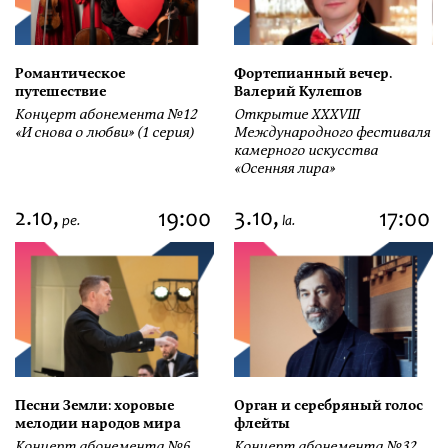
Романтическое
Фортепианный вечер.
путешествие
Валерий Кулешов
Концерт абонемента №12
Открытие ХХХVIII
«И снова о любви» (1 серия)
Международного фестиваля
камерного искусства
«Осенняя лира»
2.10,
3.10,
19:00
17:00
pe.
la.
Песни Земли: хоровые
Орган и серебряный голос
мелодии народов мира
флейты
Концерт абонемента №6
Концерт абонемента №32