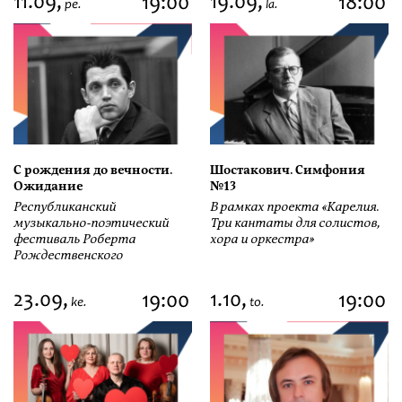
11.09,
19.09,
19:00
18:00
pe.
la.
С рождения до вечности.
Шостакович. Симфония
Ожидание
№13
Республиканский
В рамках проекта «Карелия.
музыкально-поэтический
Три кантаты для солистов,
фестиваль Роберта
хора и оркестра»
Рождественского
23.09,
1.10,
19:00
19:00
ke.
to.