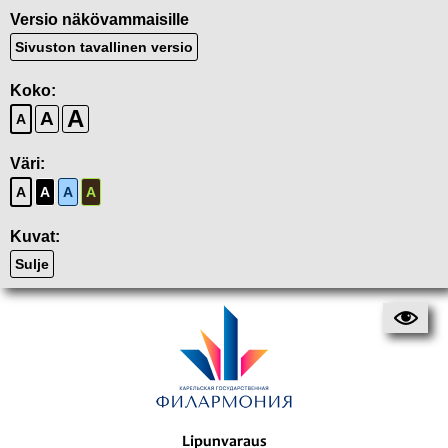
Versio näkövammaisille
Sivuston tavallinen versio
Koko:
A
A
A
Väri:
A
A
A
A
Kuvat:
Sulje
Lipunvaraus