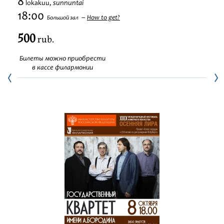
8
sunnuntai
lokakuu,
Festivaalit
18:00
How to get?
Большой зал
500
rub.
Билеты можно приобрести
в кассе филармонии