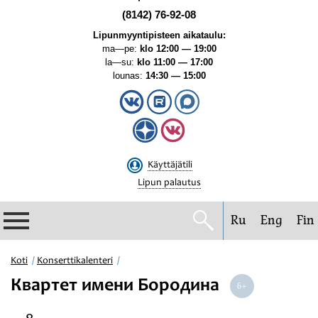
(8142) 76-92-08
Lipunmyyntipisteen aikataulu:
ma—pe:
klo 12:00 — 19:00
la—su:
klo 11:00 — 17:00
lounas:
14:30 — 15:00
Käyttäjätili
Lipun palautus
Ru
Eng
Fin
Filharmonia
Koti
Konserttikalenteri
Квартет имени Бородина
Konserttikalenteri