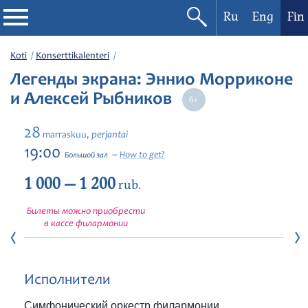
Ru
Eng
Fin
Filharmonia
Koti
Konserttikalenteri
Легенды экрана: Эннио Морриконе
Konserttikalenteri
и Алексей Рыбников
Festivaalit
28
perjantai
marraskuu,
19:00
How to get?
Большой зал
1 000 — 1 200
rub.
Билеты можно приобрести
в кассе филармонии
Исполнители
Симфонический оркестр филармонии