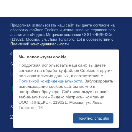
Продолжая использовать наш сайт, вы даёте согласие на
обработку файлов Cookies и использование сервисов веб-
аналитики «Яндекс.Метрика» компании ООО «ЯНДЕКС»
(119021, Москва, ул. Льва Толстого, 16) в соответствии с
Политикой конфиденциальности
.
© 2026, Karjalan valtionfilharmonia
Мы используем cookie
Sivuston kartta
Продолжая использовать наш сайт, вы даете
согласие на обработку файлов Cookies и других
Luottokortilla maksaminen on saatavilla
пользовательских данных, в соответствии с
Политикой конфиденциальности
. Заблокировать
использование cookies сайтом можно в
настройках браузера. Cайт использует сервис
веб-аналитики «Яндекс.Метрика» компании
ООО «ЯНДЕКС», 119021, Москва, ул. Льва
Sivuston kehittäminen:
Толстого, 16.
Verkkoliiketoimintajärjestelmä
Понятно, спасибо