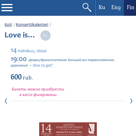
Ru
Eng
Fin
Filharmonia
Koti
Konserttikalenteri
Love is…
Konserttikalenteri
14
tiistai
helmikuu,
Festivaalit
19:00
Дворец бракосочетания: Большой зал торжественных
How to get?
церемоний
600
rub.
Билеты можно приобрести
в кассе филармонии