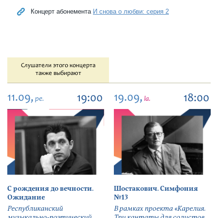
Концерт абонемента
И снова о любви: серия 2
Слушатели этого концерта
также выбирают
11.09,
19.09,
19:00
18:00
pe.
la.
С рождения до вечности.
Шостакович. Симфония
Ожидание
№13
Республиканский
В рамках проекта «Карелия.
музыкально-поэтический
Три кантаты для солистов,