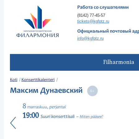
Работа со слушателями
(8142) 77-45-57
tickets@kgfptz.ru
Официальный почтовый ад
info@kgfptz.ru
Filharmonia
Koti
Konserttikalenteri
Максим Дунаевский
8
perjantai
marraskuu,
19:00
Suuri konserttisali
Miten pääsee?