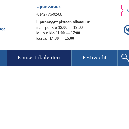
Lipunvaraus
O
(8142) 76-92-08
Lipunmyyntipisteen aikataulu:
ma—pe:
klo 12:00 — 19:00
рес
la—su:
klo 11:00 — 17:00
lounas:
14:30 — 15:00
Konserttikalenteri
Festivaalit