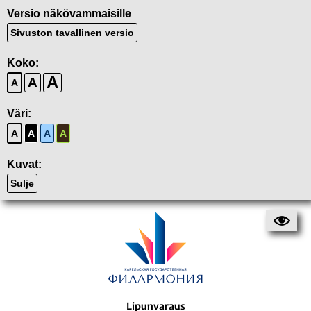
Versio näkövammaisille
Sivuston tavallinen versio
Koko:
A
A
A
Väri:
A
A
A
A
Kuvat:
Sulje
Lipunvaraus