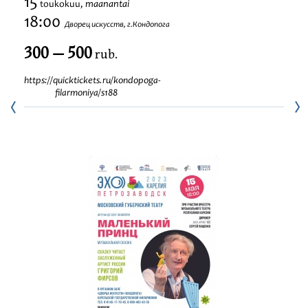
15
maanantai
toukokuu,
Festivaalit
18:00
Дворец искусств, г.Кондопога
300 — 500
rub.
https://quicktickets.ru/kondopoga-
filarmoniya/s188