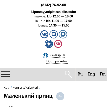
(8142) 76-92-08
Lipunmyyntipisteen aikataulu:
ma—pe:
klo 12:00 — 19:00
la—su:
klo 11:00 — 17:00
lounas:
14:30 — 15:00
Käyttäjätili
Lipun palautus
Ru
Eng
Fin
Filharmonia
Koti
Konserttikalenteri
Маленький принц
Konserttikalenteri