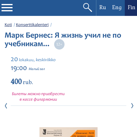
Ru
Eng
Fin
Filharmonia
Koti
Konserttikalenteri
Марк Бернес: Я жизнь учил не по
Konserttikalenteri
учебникам...
Festivaalit
20
keskiviikko
lokakuu,
19:00
Малый зал
400
rub.
Билеты можно приобрести
в кассе филармонии