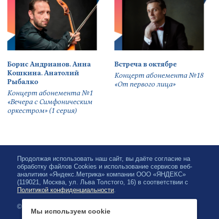
Борис Андрианов. Анна
Встреча в октябре
Кошкина. Анатолий
Концерт абонемента №18
Рыбалко
«От первого лица»
Концерт абонемента №1
«Вечера с Симфоническим
оркестром» (1 серия)
Продолжая использовать наш сайт, вы даёте согласие на
обработку файлов Cookies и использование сервисов веб-
аналитики «Яндекс.Метрика» компании ООО «ЯНДЕКС»
(119021, Москва, ул. Льва Толстого, 16) в соответствии с
Политикой конфиденциальности
.
© 2026, Karjalan valtionfilharmonia
Мы используем cookie