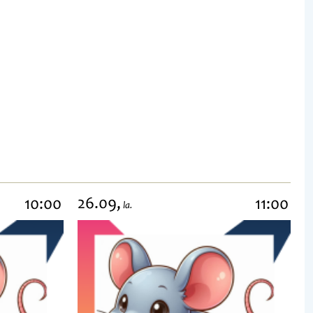
26.09,
10:00
11:00
la.