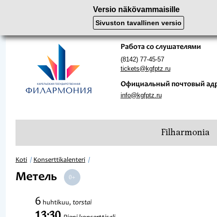
Versio näkövammaisille
Sivuston tavallinen versio
Работа со слушателями
(8142) 77-45-57
tickets@kgfptz.ru
Официальный почтовый ад
info@kgfptz.ru
Filharmonia
Koti
Konserttikalenteri
Метель
6
torstai
huhtikuu,
13:30