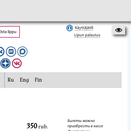
Käyttäjätili
Osta lippu
Lipun palautus
Ru
Eng
Fin
Билеты можно
350
rub.
приобрести в кассе