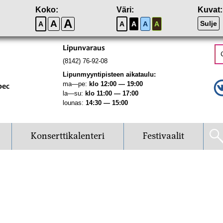
Koko:
Väri:
Kuvat:
A
A
Sulje
A
A
A
A
A
Lipunvaraus
(8142) 76-92-08
Lipunmyyntipisteen aikataulu:
ma—pe:
klo 12:00 — 19:00
рес
la—su:
klo 11:00 — 17:00
lounas:
14:30 — 15:00
Konserttikalenteri
Festivaalit