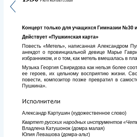
Pieni konserttisali
Концерт только для учащихся Гимназии №30 
Действует «Пушкинская карта»
Повесть «Метель», написанная Александром Пуш
анекдот о провинциальной девице Марье Гаври
избранником, и о том, как метель вмешалась в пл
Музыка Георгия Свиридова как нельзя более соот
ее героев, их цельному восприятию жизни. С
повести, композитор позже превратил в самос
Пушкина».
Исполнители
Александр Картушин (художественное слово)
Квартет русских народных инструментов «Чет
Владлена Катушонок (домра малая)
Юлия Левашова (домра-альт)