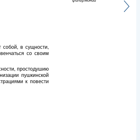
филармонии
 собой, в сущности,
венчаться со своим
усности, простодушию
низации пушкинской
трациями к повести