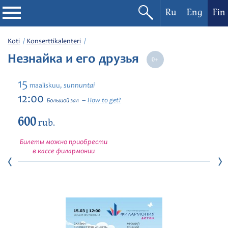
Ru
Eng
Fin
Filharmonia
Koti
Konserttikalenteri
Незнайка и его друзья
Konserttikalenteri
15
sunnuntai
maaliskuu,
Festivaalit
12:00
How to get?
Большой зал
600
rub.
Билеты можно приобрести
в кассе филармонии