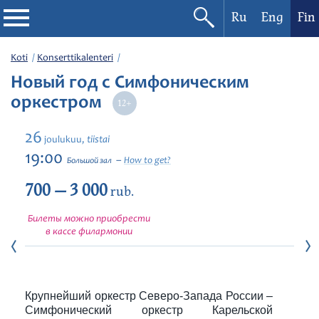
Ru
Eng
Fin
Filharmonia
Koti
Konserttikalenteri
Новый год с Симфоническим
Konserttikalenteri
оркестром
Festivaalit
26
tiistai
joulukuu,
19:00
How to get?
Большой зал
700 — 3 000
rub.
Билеты можно приобрести
в кассе филармонии
Крупнейший оркестр Северо-Запада России –
Симфонический оркестр Карельской