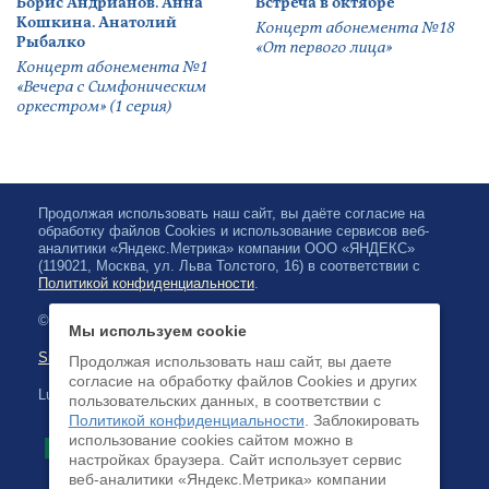
Борис Андрианов. Анна
Встреча в октябре
Кошкина. Анатолий
Концерт абонемента №18
Рыбалко
«От первого лица»
Концерт абонемента №1
«Вечера с Симфоническим
оркестром» (1 серия)
Продолжая использовать наш сайт, вы даёте согласие на
обработку файлов Cookies и использование сервисов веб-
аналитики «Яндекс.Метрика» компании ООО «ЯНДЕКС»
(119021, Москва, ул. Льва Толстого, 16) в соответствии с
Политикой конфиденциальности
.
© 2026, Karjalan valtionfilharmonia
Мы используем cookie
Sivuston kartta
Продолжая использовать наш сайт, вы даете
согласие на обработку файлов Cookies и других
Luottokortilla maksaminen on saatavilla
пользовательских данных, в соответствии с
Политикой конфиденциальности
. Заблокировать
использование cookies сайтом можно в
настройках браузера. Cайт использует сервис
веб-аналитики «Яндекс.Метрика» компании