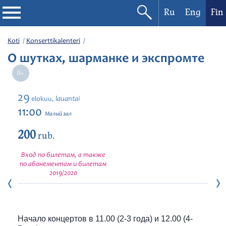
Ru
Eng
Fin
Filharmonia
Koti
Konserttikalenteri
О шутках, шарманке и экспромте
Konserttikalenteri
Festivaalit
29
lauantai
elokuu,
11:00
Малый зал
200
rub.
Вход по билетам, а также
по абонементам и билетам
2019/2020
Начало концертов в 11.00 (2-3 года) и 12.00 (4-