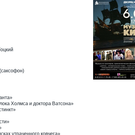
Тоцкий
(саксофон)
ранта»
лока Холмса и доктора Ватсона»
стинкт»
сти»
»
сках утраченного ковчега»