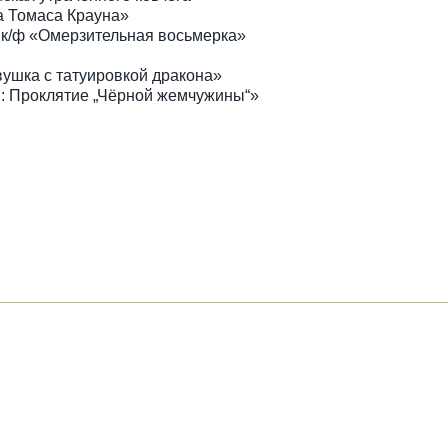
ра Томаса Крауна»
из к/ф «Омерзительная восьмерка»
вушка с татуировкой дракона»
я: Проклятие „Чёрной жемчужины“»