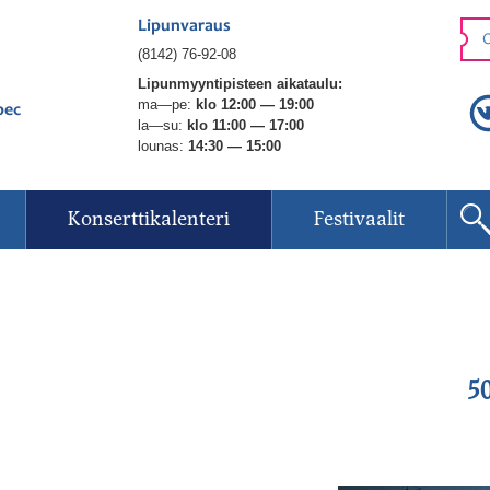
Lipunvaraus
O
(8142) 76-92-08
Lipunmyyntipisteen aikataulu:
ma—pe:
klo 12:00 — 19:00
рес
la—su:
klo 11:00 — 17:00
lounas:
14:30 — 15:00
Konserttikalenteri
Festivaalit
5