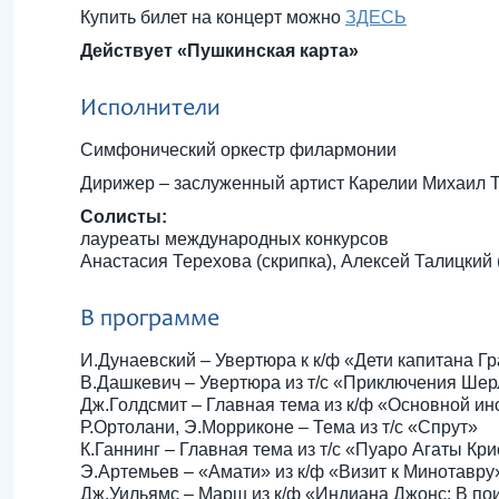
Купить билет на концерт можно
ЗДЕСЬ
Действует «Пушкинская карта»
Исполнители
Симфонический оркестр филармонии
Дирижер – заслуженный артист Карелии Михаил 
Солисты:
лауреаты международных конкурсов
Анастасия Терехова (скрипка), Алексей Талицкий 
В программе
И.Дунаевский – Увертюра к к/ф «Дети капитана Г
В.Дашкевич – Увертюра из т/с «Приключения Шер
Дж.Голдсмит – Главная тема из к/ф «Основной ин
Р.Ортолани, Э.Морриконе – Тема из т/с «Спрут»
К.Ганнинг – Главная тема из т/с «Пуаро Агаты Кри
Э.Артемьев – «Амати» из к/ф «Визит к Минотавру
Дж.Уильямс – Марш из к/ф «Индиана Джонс: В пои