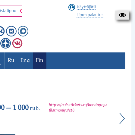
Käyttäjätili
sta lippu
Lipun palautus
Ru
Eng
Fin
00 — 1 000
https://quicktickets.ru/kondopoga-
rub.
filarmoniya/s28