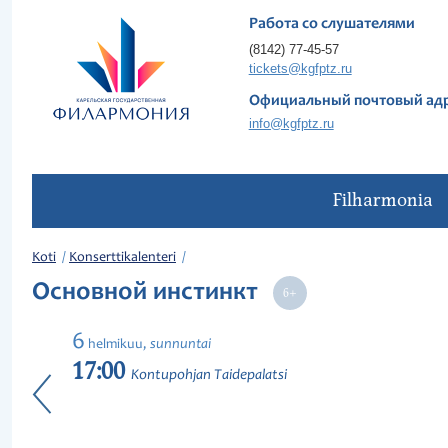
Работа со слушателями
(8142) 77-45-57
tickets@kgfptz.ru
Официальный почтовый ад
info@kgfptz.ru
Filharmonia
Koti
Konserttikalenteri
Основной инстинкт
6
sunnuntai
helmikuu,
17:00
Kontupohjan Taidepalatsi