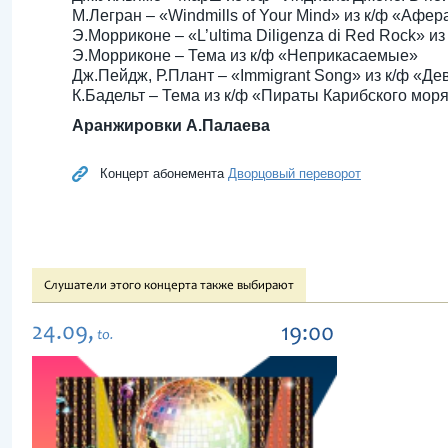
М.Легран – «Windmills of Your Mind» из к/ф «Афе
Э.Морриконе – «L’ultima Diligenza di Red Rock» 
Э.Морриконе – Тема из к/ф «Неприкасаемые»
Дж.Пейдж, Р.Плант – «Immigrant Song» из к/ф «Де
К.Бадельт – Тема из к/ф «Пираты Карибского мор
Аранжировки А.Палаева
Концерт абонемента
Дворцовый переворот
Слушатели этого концерта также выбирают
24.09,
19:00
to.