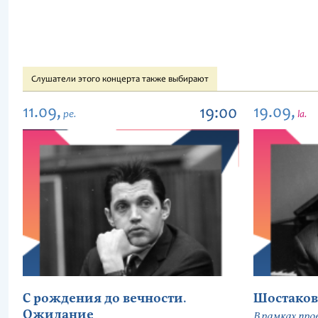
Слушатели этого концерта также выбирают
11.09,
19.09,
19:00
pe.
la.
С рождения до вечности.
Шостаков
Ожидание
В рамках про