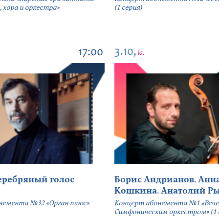
, хора и оркестра»
(1 серия)
3.10,
17:00
la.
серебряный голос
Борис Андрианов. Анн
Кошкина. Анатолий Р
немента №32 «Орган плюс»
Концерт абонемента №1 «Вече
Симфоническим оркестром» (1 