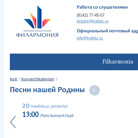
Работа со слушателями
(8142) 77-45-57
tickets@kgfptz.ru
Официальный почтовый ад
info@kgfptz.ru
Filharmonia
Koti
Konserttikalenteri
Песни нашей Родины
20
perjantai
maaliskuu,
13:00
Pieni konserttisali