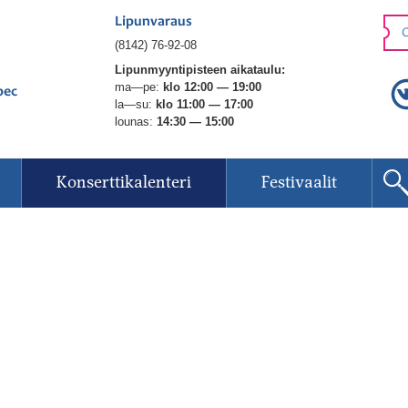
Lipunvaraus
O
(8142) 76-92-08
Lipunmyyntipisteen aikataulu:
ma—pe:
klo 12:00 — 19:00
рес
la—su:
klo 11:00 — 17:00
lounas:
14:30 — 15:00
Konserttikalenteri
Festivaalit