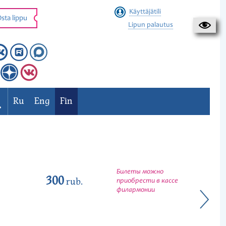
Käyttäjätili
sta lippu
Lipun palautus
Ru
Eng
Fin
Билеты можно
300
rub.
приобрести в кассе
филармонии