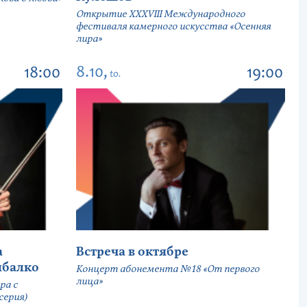
Открытие ХХХVIII Международного
фестиваля камерного искусства «Осенняя
лира»
8.10,
18:00
19:00
to.
а
Встреча в октябре
ыбалко
Концерт абонемента №18 «От первого
лица»
ра с
серия)