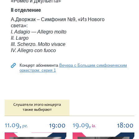
«Ромео и Джульетта»
II отделение
А.Дворжак – Симфония №9, «Из Нового
света»:
I. Adagio — Allegro molto
II. Largo
III. Scherzo. Molto vivace
IV. Allegro con fuoco
Концерт абонемента
Вечера с Большим симфоническим
оркестром: серия 1
Слушатели этого концерта
также выбирают
11.09,
19.09,
19:00
18:00
pe.
la.