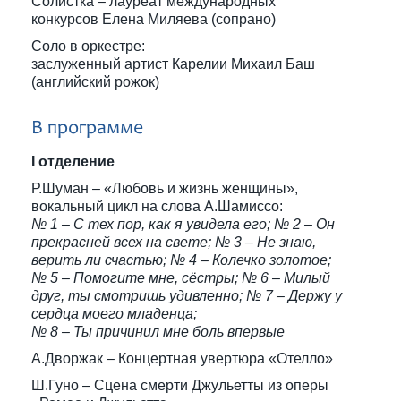
Солистка – лауреат международных
конкурсов Елена Миляева (сопрано)
Соло в оркестре:
заслуженный артист Карелии Михаил Баш
(английский рожок)
В программе
I отделение
Р.Шуман – «Любовь и жизнь женщины»,
вокальный цикл на слова А.Шамиссо:
№ 1 – С тех пор, как я увидела его; № 2 – Он
прекрасней всех на свете; № 3 – Не знаю,
верить ли счастью; № 4 – Колечко золотое;
№ 5 – Помогите мне, сёстры; № 6 – Милый
друг, ты смотришь удивленно; № 7 – Держу у
сердца моего младенца;
№ 8 – Ты причинил мне боль впервые
А.Дворжак – Концертная увертюра «Отелло»
Ш.Гуно – Сцена смерти Джульетты из оперы