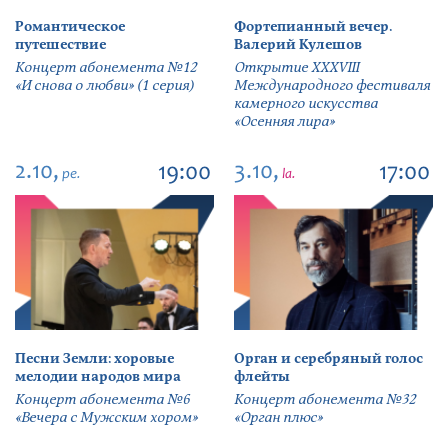
Романтическое
Фортепианный вечер.
путешествие
Валерий Кулешов
Концерт абонемента №12
Открытие ХХХVIII
«И снова о любви» (1 серия)
Международного фестиваля
камерного искусства
«Осенняя лира»
2.10,
3.10,
19:00
17:00
pe.
la.
Песни Земли: хоровые
Орган и серебряный голос
мелодии народов мира
флейты
Концерт абонемента №6
Концерт абонемента №32
«Вечера с Мужским хором»
«Орган плюс»