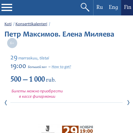
Ru
Eng
Fin
Filharmonia
Koti
Konserttikalenteri
Петр Максимов. Елена Миляева
Konserttikalenteri
Festivaalit
29
tiistai
marraskuu,
19:00
How to get?
Большой зал
500 — 1 000
rub.
Билеты можно приобрести
в кассе филармонии