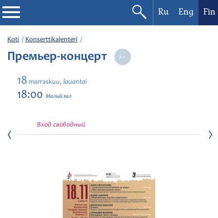
Ru
Eng
Fin
Filharmonia
Koti
Konserttikalenteri
Премьер-концерт
Konserttikalenteri
18
lauantai
marraskuu,
Festivaalit
18:00
Малый зал
Вход свободный