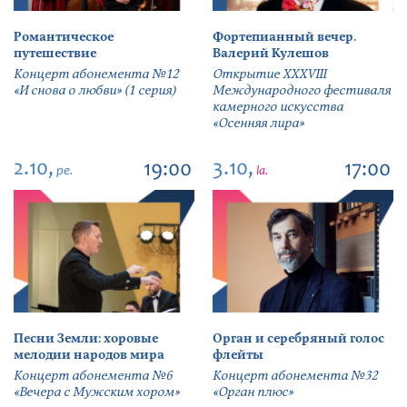
Романтическое
Фортепианный вечер.
путешествие
Валерий Кулешов
Концерт абонемента №12
Открытие ХХХVIII
«И снова о любви» (1 серия)
Международного фестиваля
камерного искусства
«Осенняя лира»
2.10,
3.10,
19:00
17:00
pe.
la.
Песни Земли: хоровые
Орган и серебряный голос
мелодии народов мира
флейты
Концерт абонемента №6
Концерт абонемента №32
«Вечера с Мужским хором»
«Орган плюс»