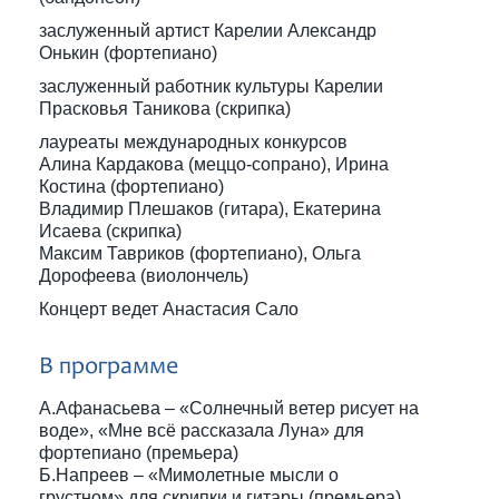
заслуженный артист Карелии Александр
Онькин (фортепиано)
заслуженный работник культуры Карелии
Прасковья Таникова (скрипка)
лауреаты международных конкурсов
Алина Кардакова (меццо-сопрано), Ирина
Костина (фортепиано)
Владимир Плешаков (гитара), Екатерина
Исаева (скрипка)
Максим Тавриков (фортепиано), Ольга
Дорофеева (виолончель)
Концерт ведет Анастасия Сало
В программе
А.Афанасьева – «Солнечный ветер рисует на
воде», «Мне всё рассказала Луна» для
фортепиано (премьера)
Б.Напреев – «Мимолетные мысли о
грустном» для скрипки и гитары (премьера)