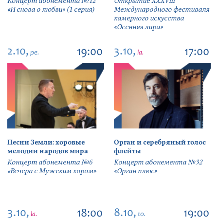
Концерт абонемента №12
Открытие ХХХVIII
«И снова о любви» (1 серия)
Международного фестиваля
камерного искусства
«Осенняя лира»
2.10,
3.10,
19:00
17:00
pe.
la.
Песни Земли: хоровые
Орган и серебряный голос
мелодии народов мира
флейты
Концерт абонемента №6
Концерт абонемента №32
«Вечера с Мужским хором»
«Орган плюс»
3.10,
8.10,
18:00
19:00
la.
to.