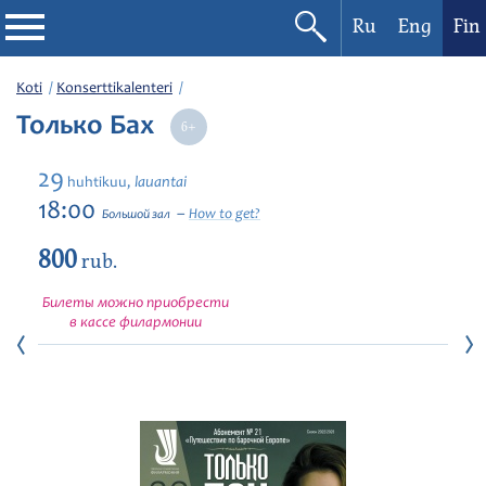
Ru
Eng
Fin
Filharmonia
Koti
Konserttikalenteri
Только Бах
Konserttikalenteri
29
lauantai
huhtikuu,
Festivaalit
18:00
How to get?
Большой зал
800
rub.
Билеты можно приобрести
в кассе филармонии