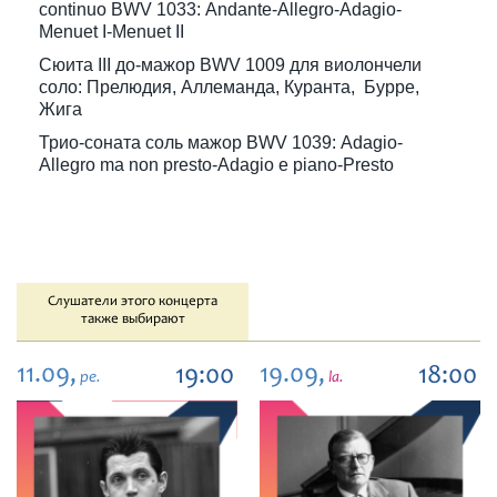
continuo BWV 1033: Andante-Allegro-Adagio-
Menuet I-Menuet II
Сюита III до-мажор BWV 1009 для виолончели
соло: Прелюдия, Аллеманда, Куранта, Бурре,
Жига
Трио-соната соль мажор BWV 1039: Adagio-
Allegro ma non presto-Adagio e piano-Presto
Слушатели этого концерта
также выбирают
11.09,
19.09,
19:00
18:00
pe.
la.