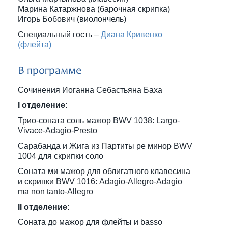
Марина Катаржнова (барочная скрипка)
Игорь Бобович (виолончель)
Специальный гость –
Диана Кривенко
(флейта)
В программе
Сочинения Иоганна Себастьяна Баха
I отделение:
Трио-соната соль мажор BWV 1038: Largo-
Vivace-Adagio-Presto
Сарабанда и Жига из Партиты ре минор BWV
1004 для скрипки соло
Соната ми мажор для облигатного клавесина
и скрипки BWV 1016: Adagio-Allegro-Adagio
ma non tanto-Allegro
II отделение:
Соната до мажор для флейты и basso