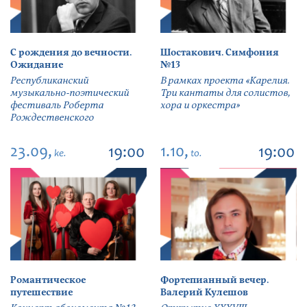
С рождения до вечности.
Шостакович. Симфония
Ожидание
№13
Республиканский
В рамках проекта «Карелия.
музыкально-поэтический
Три кантаты для солистов,
фестиваль Роберта
хора и оркестра»
Рождественского
23.09,
1.10,
19:00
19:00
ke.
to.
Романтическое
Фортепианный вечер.
путешествие
Валерий Кулешов