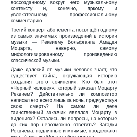
воссозданному вокруг него музыкальному
контексту и, конечно, яркому и
увлекательному профессиональному
комментарию.
Третий концерт абонемента посвящён одному
из самых значимых произведений в истории
музыки — Реквиему Вольфганга Амадея
Моцарта, наверно, самому
мифологизированному произведению
классической музыки.
Даже далекий от музыки человек знает, что
существует тайна, окружающая историю
создания этого сочинения. Кто был этот
«Черный человек», который заказал Моцарту
Реквием? Действительно ли композитор
написал его всего лишь за ночь, предчувствуя
свою смерть? На самом ли деле
таинственный заказчик являлся Моцарту в
видениях? Остались ли вопросы, на которые
до сих пор невозможно ответить? Загадки
Реквиема, подлинные и мнимые, продолжают
жить. А музыка Моцарта бессмертна.