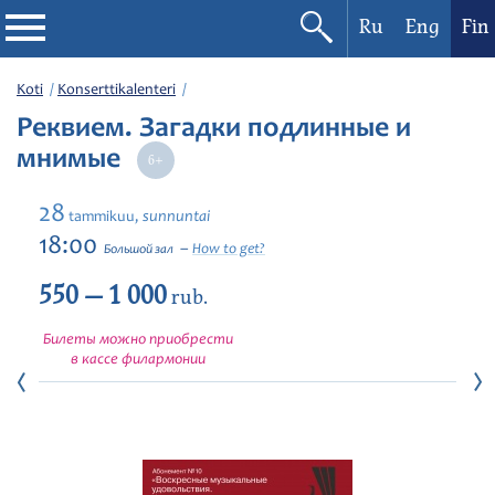
Ru
Eng
Fin
Filharmonia
Koti
Konserttikalenteri
Реквием. Загадки подлинные и
Konserttikalenteri
мнимые
Festivaalit
28
sunnuntai
tammikuu,
18:00
How to get?
Большой зал
550 — 1 000
rub.
Билеты можно приобрести
в кассе филармонии