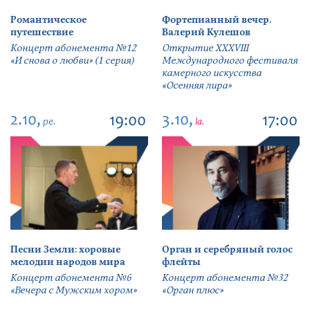
Романтическое
Фортепианный вечер.
путешествие
Валерий Кулешов
Концерт абонемента №12
Открытие ХХХVIII
«И снова о любви» (1 серия)
Международного фестиваля
камерного искусства
«Осенняя лира»
2.10,
3.10,
19:00
17:00
pe.
la.
Песни Земли: хоровые
Орган и серебряный голос
мелодии народов мира
флейты
Концерт абонемента №6
Концерт абонемента №32
«Вечера с Мужским хором»
«Орган плюс»