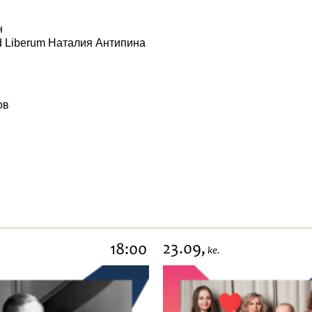
н
d Liberum Наталия Антипина
ов
23.09,
18:00
ke.