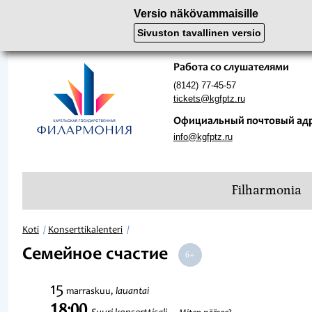
Versio näkövammaisille
Sivuston tavallinen versio
Работа со слушателями
(8142) 77-45-57
tickets@kgfptz.ru
Официальный почтовый ад
info@kgfptz.ru
Filharmonia
Koti
Konserttikalenteri
Семейное счастие
15
lauantai
marraskuu,
18:00