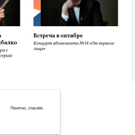
а
Встреча в октябре
ыбалко
Концерт абонемента №18 «От первого
лица»
ра с
серия)
.Метрика» компании ООО «ЯНДЕКС» (119021, Москва, ул. Льва
Sivuston kehittäminen:
Понятно, спасибо
Verkkoliiketoimintajärjestelmä