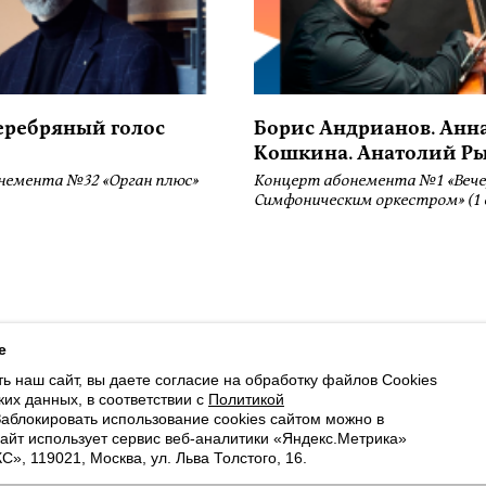
серебряный голос
Борис Андрианов. Анн
Кошкина. Анатолий Р
немента №32 «Орган плюс»
Концерт абонемента №1 «Вече
Симфоническим оркестром» (1 
ботку файлов Cookies и использование сервисов веб-аналитики «Яндекс
e
ь наш сайт, вы даете согласие на обработку файлов Cookies
Luottokortilla maksaminen on saatavilla
ких данных, в соответствии с
Политикой
Заблокировать использование cookies сайтом можно в
Cайт использует сервис веб-аналитики «Яндекс.Метрика»
, 119021, Москва, ул. Льва Толстого, 16.