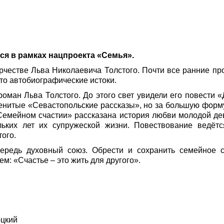
я в рамках нацпроекта «Семья».
рчестве Льва Николаевича Толстого. Почти все ранние пр
то автобиографические истоки.
ман Льва Толстого. До этого свет увидели его повести «Д
енитые «Севастопольские рассказы», но за большую форму
Семейном счастии» рассказана история любви молодой дев
льких лет их супружеской жизни. Повествование ведётс
ого.
ередь духовный союз. Обрести и сохранить семейное с
м: «Счастье – это жить для другого».
оцкий