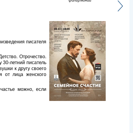
филармонии
оизведения писателя
етство. Отрочество.
 30-летний писатель
ушки к другу своего
я от лица женского
частье можно, если