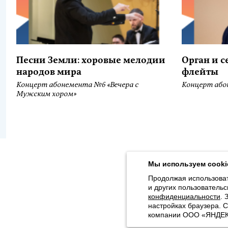
Песни Земли: хоровые мелодии
Орган и 
народов мира
флейты
Концерт абонемента №6 «Вечера с
Концерт або
Мужским хором»
Продолжая использовать наш сайт, вы даёте согласие на обра
Толстого, 16) в соответствии с
Политикой конфиденциальности
.
Мы используем cooki
© 2026, Karjalan valtionfilharmonia
Продолжая использоват
и других пользовательс
Sivuston kartta
конфиденциальности
. 
настройках браузера. 
компании ООО «ЯНДЕКС»