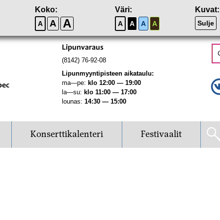
Koko:
Väri:
Kuvat:
A
A
Sulje
A
A
A
A
A
Lipunvaraus
(8142) 76-92-08
Lipunmyyntipisteen aikataulu:
ma—pe:
klo 12:00 — 19:00
рес
la—su:
klo 11:00 — 17:00
lounas:
14:30 — 15:00
Konserttikalenteri
Festivaalit