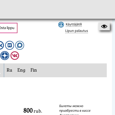
Käyttäjätili
Osta lippu
Lipun palautus
Ru
Eng
Fin
Билеты можно
800
rub.
приобрести в кассе