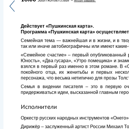
Suuri konserttisali
Miten pääsee?
Действует «Пушкинская карта».
Программа «Пушкинская карта» осуществляетс
Семейная тема — важнейшая и в жизни, и в тво
так или иначе автобиографичны или имеют какие-
«Семейное счастие» – первый опубликованный ро
Юность», «Два гусара», «Утро помещика» и знам
взялся в первый раз именно в этом романе. В «
покойного отца, их женитьбы и первых неско
персонажа, что весьма нетипично для прозы Толст
Семья в видении писателя – это в первую оч
придерживаться идеи, высказанной главным герое
Исполнители
Оркестр русских народных инструментов «Онего»
Дирижёр – заслуженный артист России Михаил Т