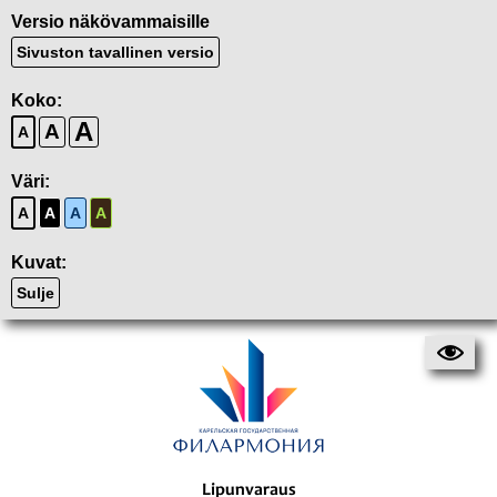
Versio näkövammaisille
Sivuston tavallinen versio
Koko:
A
A
A
Väri:
A
A
A
A
Kuvat:
Sulje
Lipunvaraus