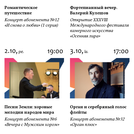
Романтическое
Фортепианный вечер.
путешествие
Валерий Кулешов
Концерт абонемента №12
Открытие ХХХVIII
«И снова о любви» (1 серия)
Международного фестиваля
камерного искусства
«Осенняя лира»
2.10,
3.10,
19:00
17:00
pe.
la.
Песни Земли: хоровые
Орган и серебряный голос
мелодии народов мира
флейты
Концерт абонемента №6
Концерт абонемента №32
«Вечера с Мужским хором»
«Орган плюс»