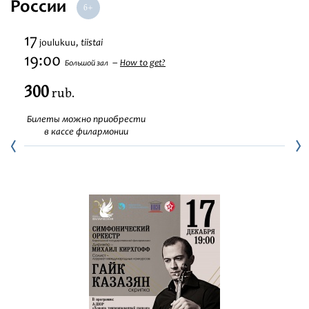
России
Festivaalit
17
tiistai
joulukuu,
19:00
How to get?
Большой зал
300
rub.
Билеты можно приобрести
в кассе филармонии