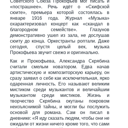
Советского Союза Прокофьев мог писать и
«пострашнее». Речь идёт о «Скифской
сюите», премьера которой состоялась в
январе 1916 года. Журнал «Музыка»
охарактеризовал концерт как «скандал в
благородном семействе». Глазунов
демонстративно ушел из зала, не дослушав
сюиту до конца. Оркестранты роптали. Даже
сегодня, спустя целый век, музыка
Прокофьева звучит свежо и оригинально.
Как и Прокофьева, Александра Скрябина
считали смелым новатором. Едва начав
артистическую и композиторскую карьеру, он
сразу заявил о себе как исключительная, ярко
одаренная личность. Его называют великим
мистиком среди музыкантов и величайшим
музыкантом среди мистиков. Жизнь и
творчество Скрябина окутаны покровом
неизъяснимой тайны, и могли бы послужить
основой для романа. Сам он писал в
дневнике: «Я иду сказать людям, чтобы они не
ожидали от жизни ничего кроме того, что сами