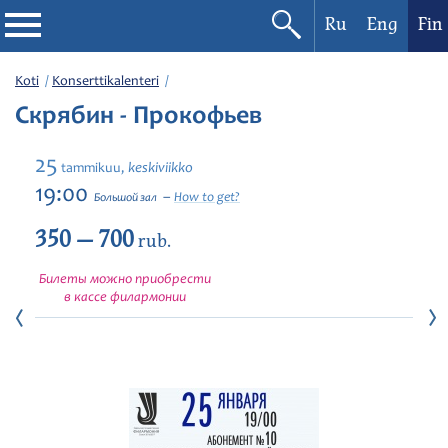
Ru
Eng
Fin
Filharmonia
Koti
Konserttikalenteri
Скрябин - Прокофьев
Konserttikalenteri
25
keskiviikko
tammikuu,
Festivaalit
19:00
How to get?
Большой зал
350 — 700
rub.
Билеты можно приобрести
в кассе филармонии