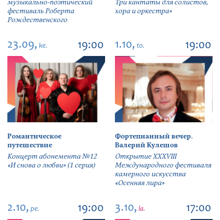
музыкально-поэтический
Три кантаты для солистов,
фестиваль Роберта
хора и оркестра»
Рождественского
23.09,
1.10,
19:00
19:00
ke.
to.
Романтическое
Фортепианный вечер.
путешествие
Валерий Кулешов
Концерт абонемента №12
Открытие ХХХVIII
«И снова о любви» (1 серия)
Международного фестиваля
камерного искусства
«Осенняя лира»
2.10,
3.10,
19:00
17:00
pe.
la.