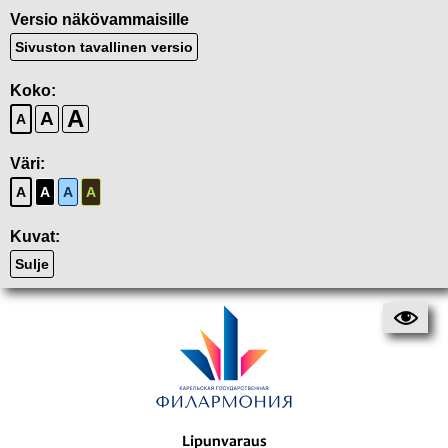
Versio näkövammaisille
Sivuston tavallinen versio
Koko:
A
A
A
Väri:
A
A
A
A
Kuvat:
Sulje
Lipunvaraus