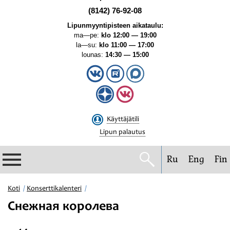
(8142) 76-92-08
Lipunmyyntipisteen aikataulu:
ma—pe:
klo 12:00 — 19:00
la—su:
klo 11:00 — 17:00
lounas:
14:30 — 15:00
Käyttäjätili
Lipun palautus
Ru
Eng
Fin
Filharmonia
Koti
Konserttikalenteri
Снежная королева
Konserttikalenteri