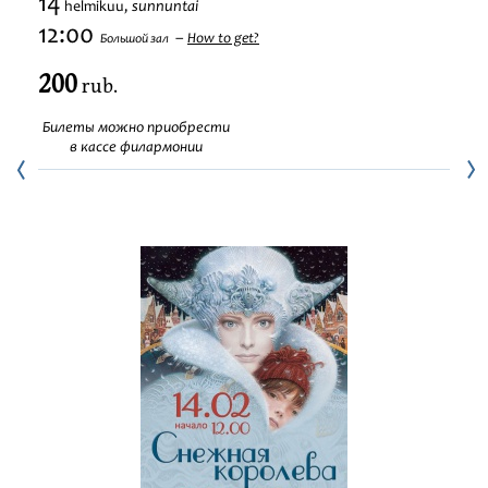
14
sunnuntai
helmikuu,
Festivaalit
12:00
How to get?
Большой зал
200
rub.
Билеты можно приобрести
в кассе филармонии