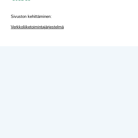
Sivuston kehittäminen:
Verkkoliiketoimintajärjestelmä